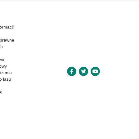
formacji
 prawne
ch
wa
powy
ożenia
o lasu
AI