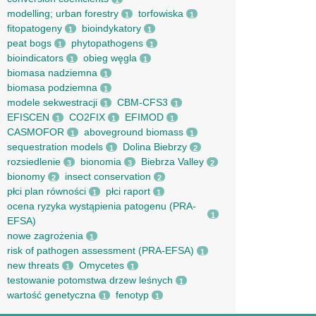
1
modelling; urban forestry
torfowiska
1
1
fitopatogeny
bioindykatory
1
1
peat bogs
phytopathogens
1
1
bioindicators
obieg węgla
1
1
biomasa nadziemna
1
biomasa podziemna
1
modele sekwestracji
CBM-CFS3
1
1
EFISCEN
CO2FIX
EFIMOD
1
1
1
CASMOFOR
aboveground biomass
1
1
sequestration models
Dolina Biebrzy
1
2
rozsiedlenie
bionomia
Biebrza Valley
3
3
2
bionomy
insect conservation
2
2
płci plan równości
płci raport
1
1
ocena ryzyka wystąpienia patogenu (PRA-
1
EFSA)
nowe zagrożenia
1
risk of pathogen assessment (PRA-EFSA)
1
new threats
Omycetes
1
1
testowanie potomstwa drzew leśnych
1
wartość genetyczna
fenotyp
1
1