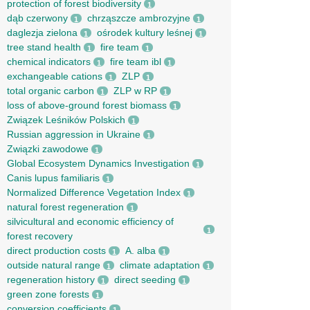
protection of forest biodiversity
1
dąb czerwony
chrząszcze ambrozyjne
1
1
daglezja zielona
ośrodek kultury leśnej
1
1
tree stand health
fire team
1
1
chemical indicators
fire team ibl
1
1
exchangeable cations
ZLP
1
1
total organic carbon
ZLP w RP
1
1
loss of above-ground forest biomass
1
Związek Leśników Polskich
1
Russian aggression in Ukraine
1
Związki zawodowe
1
Global Ecosystem Dynamics Investigation
1
Canis lupus familiaris
1
Normalized Difference Vegetation Index
1
natural forest regeneration
1
silvicultural and economic efficiency of
1
forest recovery
direct production costs
A. alba
1
1
outside natural range
climate adaptation
1
1
regeneration history
direct seeding
1
1
green zone forests
1
conversion coefficients