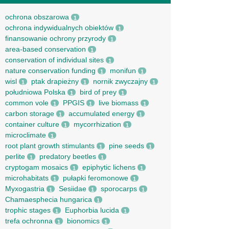
ochrona obszarowa
1
ochrona indywidualnych obiektów
1
finansowanie ochrony przyrody
1
area-based conservation
1
conservation of individual sites
1
nature conservation funding
monifun
1
1
wisl
ptak drapieżny
nornik zwyczajny
1
1
1
południowa Polska
bird of prey
1
1
common vole
PPGIS
live biomass
1
1
1
carbon storage
accumulated energy
1
1
container culture
mycorrhization
1
1
microclimate
1
root рlant growth stimulants
pine seeds
1
1
perlite
predatory beetles
1
1
cryptogam mosaics
epiphytic lichens
1
1
microhabitats
pułapki feromonowe
1
1
Myxogastria
Sesiidae
sporocarps
1
1
1
Chamaesphecia hungarica
1
trophic stages
Euphorbia lucida
1
1
trefa ochronna
bionomics
1
1