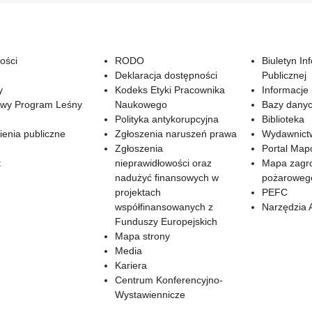
ości
RODO
Biuletyn In
Deklaracja dostępności
Publicznej
y
Kodeks Etyki Pracownika
Informacje
wy Program Leśny
Naukowego
Bazy dany
Polityka antykorupcyjna
Biblioteka
enia publiczne
Zgłoszenia naruszeń prawa
Wydawnict
Zgłoszenia
Portal Ma
t
nieprawidłowości oraz
Mapa zagr
nadużyć finansowych w
pożaroweg
projektach
PEFC
współfinansowanych z
Narzędzia 
Funduszy Europejskich
Mapa strony
Media
Kariera
Centrum Konferencyjno-
Wystawiennicze