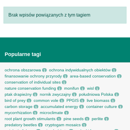
Brak wpisów powiązanych z tym tagiem
Popularne tagi
ochrona obszarowa
ochrona indywidualnych obiektów
1
1
finansowanie ochrony przyrody
area-based conservation
1
1
conservation of individual sites
1
nature conservation funding
monifun
wisl
1
1
1
ptak drapieżny
nornik zwyczajny
południowa Polska
1
1
1
bird of prey
common vole
PPGIS
live biomass
1
1
1
1
carbon storage
accumulated energy
container culture
1
1
1
mycorrhization
microclimate
1
1
root рlant growth stimulants
pine seeds
perlite
1
1
1
predatory beetles
cryptogam mosaics
1
1