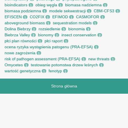
bioindicators
obieg węgla
biomasa nadziemna
1
1
1
biomasa podziemna
modele sekwestracji
CBM-CFS3
1
1
1
EFISCEN
CO2FIX
EFIMOD
CASMOFOR
1
1
1
1
aboveground biomass
sequestration models
1
1
Dolina Biebrzy
rozsiedlenie
bionomia
2
3
3
Biebrza Valley
bionomy
insect conservation
2
2
2
płci plan równości
płci raport
1
1
ocena ryzyka wystąpienia patogenu (PRA-EFSA)
1
nowe zagrożenia
1
risk of pathogen assessment (PRA-EFSA)
new threats
1
1
Omycetes
testowanie potomstwa drzew leśnych
1
1
wartość genetyczna
fenotyp
1
1
Strona główna