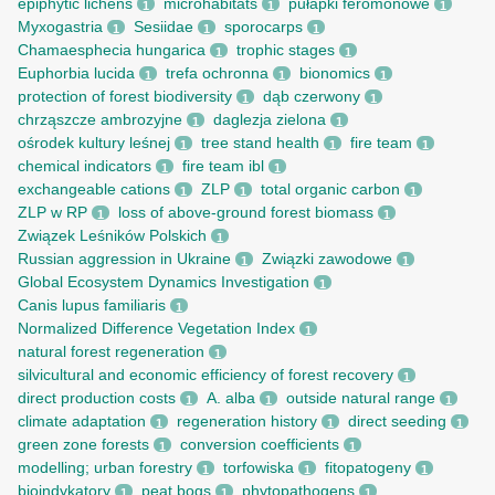
epiphytic lichens
microhabitats
pułapki feromonowe
1
1
1
Myxogastria
Sesiidae
sporocarps
1
1
1
Chamaesphecia hungarica
trophic stages
1
1
Euphorbia lucida
trefa ochronna
bionomics
1
1
1
protection of forest biodiversity
dąb czerwony
1
1
chrząszcze ambrozyjne
daglezja zielona
1
1
ośrodek kultury leśnej
tree stand health
fire team
1
1
1
chemical indicators
fire team ibl
1
1
exchangeable cations
ZLP
total organic carbon
1
1
1
ZLP w RP
loss of above-ground forest biomass
1
1
Związek Leśników Polskich
1
Russian aggression in Ukraine
Związki zawodowe
1
1
Global Ecosystem Dynamics Investigation
1
Canis lupus familiaris
1
Normalized Difference Vegetation Index
1
natural forest regeneration
1
silvicultural and economic efficiency of forest recovery
1
direct production costs
A. alba
outside natural range
1
1
1
climate adaptation
regeneration history
direct seeding
1
1
1
green zone forests
conversion coefficients
1
1
modelling; urban forestry
torfowiska
fitopatogeny
1
1
1
bioindykatory
peat bogs
phytopathogens
1
1
1