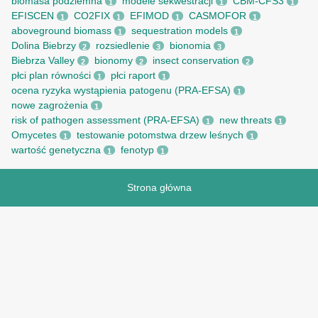
biomasa podziemna
modele sekwestracji
CBM-CFS3
1
1
1
EFISCEN
CO2FIX
EFIMOD
CASMOFOR
1
1
1
1
aboveground biomass
sequestration models
1
1
Dolina Biebrzy
rozsiedlenie
bionomia
2
3
3
Biebrza Valley
bionomy
insect conservation
2
2
2
płci plan równości
płci raport
1
1
ocena ryzyka wystąpienia patogenu (PRA-EFSA)
1
nowe zagrożenia
1
risk of pathogen assessment (PRA-EFSA)
new threats
1
1
Omycetes
testowanie potomstwa drzew leśnych
1
1
wartość genetyczna
fenotyp
1
1
Strona główna