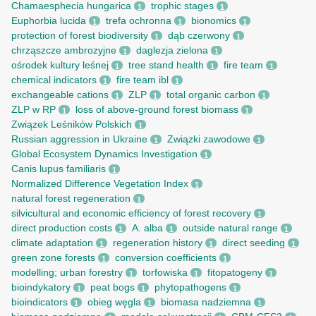
Chamaesphecia hungarica
trophic stages
1
1
Euphorbia lucida
trefa ochronna
bionomics
1
1
1
protection of forest biodiversity
dąb czerwony
1
1
chrząszcze ambrozyjne
daglezja zielona
1
1
ośrodek kultury leśnej
tree stand health
fire team
1
1
1
chemical indicators
fire team ibl
1
1
exchangeable cations
ZLP
total organic carbon
1
1
1
ZLP w RP
loss of above-ground forest biomass
1
1
Związek Leśników Polskich
1
Russian aggression in Ukraine
Związki zawodowe
1
1
Global Ecosystem Dynamics Investigation
1
Canis lupus familiaris
1
Normalized Difference Vegetation Index
1
natural forest regeneration
1
silvicultural and economic efficiency of forest recovery
1
direct production costs
A. alba
outside natural range
1
1
1
climate adaptation
regeneration history
direct seeding
1
1
1
green zone forests
conversion coefficients
1
1
modelling; urban forestry
torfowiska
fitopatogeny
1
1
1
bioindykatory
peat bogs
phytopathogens
1
1
1
bioindicators
obieg węgla
biomasa nadziemna
1
1
1