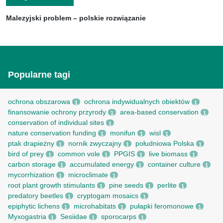
Malezyjski problem – polskie rozwiązanie
Popularne tagi
ochrona obszarowa
ochrona indywidualnych obiektów
1
1
finansowanie ochrony przyrody
area-based conservation
1
1
conservation of individual sites
1
nature conservation funding
monifun
wisl
1
1
1
ptak drapieżny
nornik zwyczajny
południowa Polska
1
1
1
bird of prey
common vole
PPGIS
live biomass
1
1
1
1
carbon storage
accumulated energy
container culture
1
1
1
mycorrhization
microclimate
1
1
root рlant growth stimulants
pine seeds
perlite
1
1
1
predatory beetles
cryptogam mosaics
1
1
epiphytic lichens
microhabitats
pułapki feromonowe
1
1
1
Myxogastria
Sesiidae
sporocarps
1
1
1