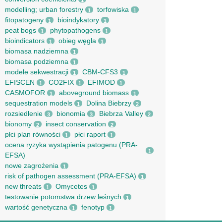
1
modelling; urban forestry
torfowiska
1
1
fitopatogeny
bioindykatory
1
1
peat bogs
phytopathogens
1
1
bioindicators
obieg węgla
1
1
biomasa nadziemna
1
biomasa podziemna
1
modele sekwestracji
CBM-CFS3
1
1
EFISCEN
CO2FIX
EFIMOD
1
1
1
CASMOFOR
aboveground biomass
1
1
sequestration models
Dolina Biebrzy
1
2
rozsiedlenie
bionomia
Biebrza Valley
3
3
2
bionomy
insect conservation
2
2
płci plan równości
płci raport
1
1
ocena ryzyka wystąpienia patogenu (PRA-
1
EFSA)
nowe zagrożenia
1
risk of pathogen assessment (PRA-EFSA)
1
new threats
Omycetes
1
1
testowanie potomstwa drzew leśnych
1
wartość genetyczna
fenotyp
1
1