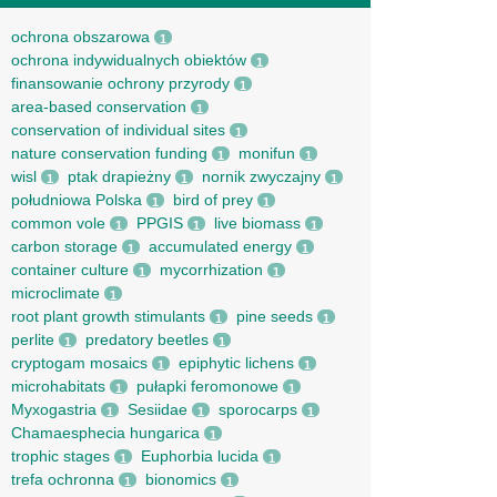
ochrona obszarowa
1
ochrona indywidualnych obiektów
1
finansowanie ochrony przyrody
1
area-based conservation
1
conservation of individual sites
1
nature conservation funding
monifun
1
1
wisl
ptak drapieżny
nornik zwyczajny
1
1
1
południowa Polska
bird of prey
1
1
common vole
PPGIS
live biomass
1
1
1
carbon storage
accumulated energy
1
1
container culture
mycorrhization
1
1
microclimate
1
root рlant growth stimulants
pine seeds
1
1
perlite
predatory beetles
1
1
cryptogam mosaics
epiphytic lichens
1
1
microhabitats
pułapki feromonowe
1
1
Myxogastria
Sesiidae
sporocarps
1
1
1
Chamaesphecia hungarica
1
trophic stages
Euphorbia lucida
1
1
trefa ochronna
bionomics
1
1