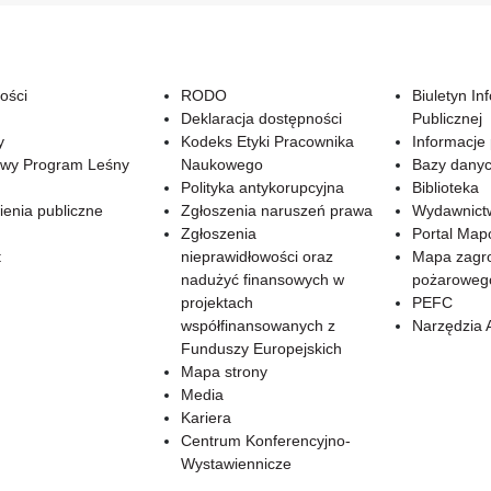
ości
RODO
Biuletyn In
Deklaracja dostępności
Publicznej
y
Kodeks Etyki Pracownika
Informacje
wy Program Leśny
Naukowego
Bazy dany
Polityka antykorupcyjna
Biblioteka
enia publiczne
Zgłoszenia naruszeń prawa
Wydawnict
Zgłoszenia
Portal Ma
t
nieprawidłowości oraz
Mapa zagr
nadużyć finansowych w
pożaroweg
projektach
PEFC
współfinansowanych z
Narzędzia 
Funduszy Europejskich
Mapa strony
Media
Kariera
Centrum Konferencyjno-
Wystawiennicze