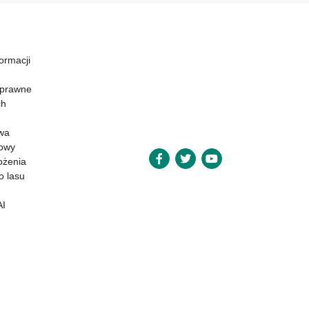
formacji
 prawne
ch
wa
powy
ożenia
o lasu
AI