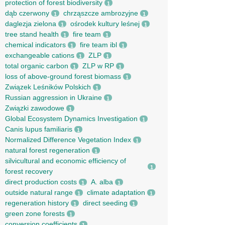
protection of forest biodiversity
1
dąb czerwony
chrząszcze ambrozyjne
1
1
daglezja zielona
ośrodek kultury leśnej
1
1
tree stand health
fire team
1
1
chemical indicators
fire team ibl
1
1
exchangeable cations
ZLP
1
1
total organic carbon
ZLP w RP
1
1
loss of above-ground forest biomass
1
Związek Leśników Polskich
1
Russian aggression in Ukraine
1
Związki zawodowe
1
Global Ecosystem Dynamics Investigation
1
Canis lupus familiaris
1
Normalized Difference Vegetation Index
1
natural forest regeneration
1
silvicultural and economic efficiency of
1
forest recovery
direct production costs
A. alba
1
1
outside natural range
climate adaptation
1
1
regeneration history
direct seeding
1
1
green zone forests
1
conversion coefficients