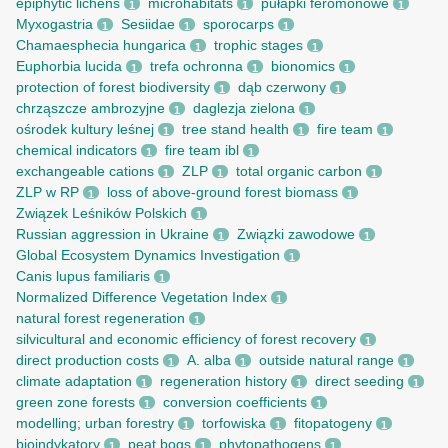
epiphytic lichens
microhabitats
pułapki feromonowe
1
1
1
Myxogastria
Sesiidae
sporocarps
1
1
1
Chamaesphecia hungarica
trophic stages
1
1
Euphorbia lucida
trefa ochronna
bionomics
1
1
1
protection of forest biodiversity
dąb czerwony
1
1
chrząszcze ambrozyjne
daglezja zielona
1
1
ośrodek kultury leśnej
tree stand health
fire team
1
1
1
chemical indicators
fire team ibl
1
1
exchangeable cations
ZLP
total organic carbon
1
1
1
ZLP w RP
loss of above-ground forest biomass
1
1
Związek Leśników Polskich
1
Russian aggression in Ukraine
Związki zawodowe
1
1
Global Ecosystem Dynamics Investigation
1
Canis lupus familiaris
1
Normalized Difference Vegetation Index
1
natural forest regeneration
1
silvicultural and economic efficiency of forest recovery
1
direct production costs
A. alba
outside natural range
1
1
1
climate adaptation
regeneration history
direct seeding
1
1
1
green zone forests
conversion coefficients
1
1
modelling; urban forestry
torfowiska
fitopatogeny
1
1
1
bioindykatory
peat bogs
phytopathogens
1
1
1