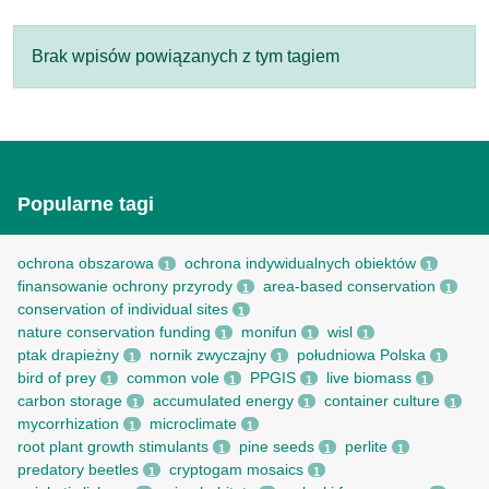
Brak wpisów powiązanych z tym tagiem
Popularne tagi
ochrona obszarowa
ochrona indywidualnych obiektów
1
1
finansowanie ochrony przyrody
area-based conservation
1
1
conservation of individual sites
1
nature conservation funding
monifun
wisl
1
1
1
ptak drapieżny
nornik zwyczajny
południowa Polska
1
1
1
bird of prey
common vole
PPGIS
live biomass
1
1
1
1
carbon storage
accumulated energy
container culture
1
1
1
mycorrhization
microclimate
1
1
root рlant growth stimulants
pine seeds
perlite
1
1
1
predatory beetles
cryptogam mosaics
1
1