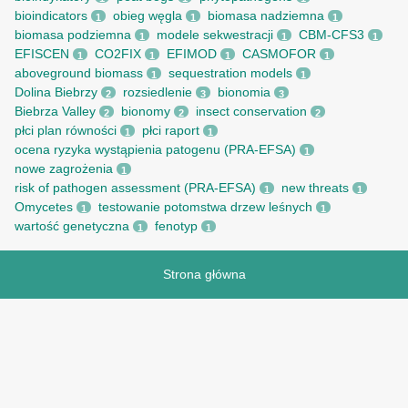
bioindicators
obieg węgla
biomasa nadziemna
1
1
1
biomasa podziemna
modele sekwestracji
CBM-CFS3
1
1
1
EFISCEN
CO2FIX
EFIMOD
CASMOFOR
1
1
1
1
aboveground biomass
sequestration models
1
1
Dolina Biebrzy
rozsiedlenie
bionomia
2
3
3
Biebrza Valley
bionomy
insect conservation
2
2
2
płci plan równości
płci raport
1
1
ocena ryzyka wystąpienia patogenu (PRA-EFSA)
1
nowe zagrożenia
1
risk of pathogen assessment (PRA-EFSA)
new threats
1
1
Omycetes
testowanie potomstwa drzew leśnych
1
1
wartość genetyczna
fenotyp
1
1
Strona główna