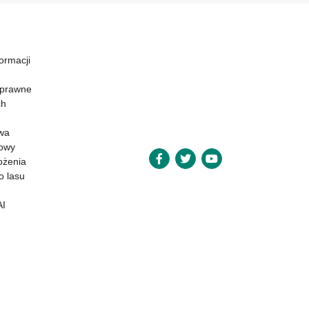
formacji
 prawne
ch
wa
powy
ożenia
o lasu
AI