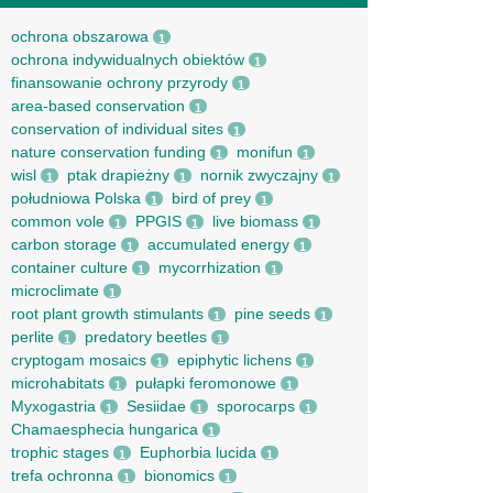
ochrona obszarowa
1
ochrona indywidualnych obiektów
1
finansowanie ochrony przyrody
1
area-based conservation
1
conservation of individual sites
1
nature conservation funding
monifun
1
1
wisl
ptak drapieżny
nornik zwyczajny
1
1
1
południowa Polska
bird of prey
1
1
common vole
PPGIS
live biomass
1
1
1
carbon storage
accumulated energy
1
1
container culture
mycorrhization
1
1
microclimate
1
root рlant growth stimulants
pine seeds
1
1
perlite
predatory beetles
1
1
cryptogam mosaics
epiphytic lichens
1
1
microhabitats
pułapki feromonowe
1
1
Myxogastria
Sesiidae
sporocarps
1
1
1
Chamaesphecia hungarica
1
trophic stages
Euphorbia lucida
1
1
trefa ochronna
bionomics
1
1