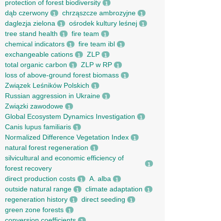
protection of forest biodiversity
1
dąb czerwony
chrząszcze ambrozyjne
1
1
daglezja zielona
ośrodek kultury leśnej
1
1
tree stand health
fire team
1
1
chemical indicators
fire team ibl
1
1
exchangeable cations
ZLP
1
1
total organic carbon
ZLP w RP
1
1
loss of above-ground forest biomass
1
Związek Leśników Polskich
1
Russian aggression in Ukraine
1
Związki zawodowe
1
Global Ecosystem Dynamics Investigation
1
Canis lupus familiaris
1
Normalized Difference Vegetation Index
1
natural forest regeneration
1
silvicultural and economic efficiency of
1
forest recovery
direct production costs
A. alba
1
1
outside natural range
climate adaptation
1
1
regeneration history
direct seeding
1
1
green zone forests
1
conversion coefficients