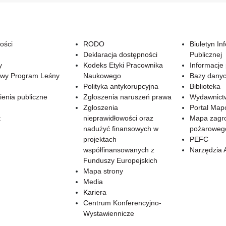
ości
RODO
Biuletyn In
Deklaracja dostępności
Publicznej
y
Kodeks Etyki Pracownika
Informacje
wy Program Leśny
Naukowego
Bazy dany
Polityka antykorupcyjna
Biblioteka
enia publiczne
Zgłoszenia naruszeń prawa
Wydawnict
Zgłoszenia
Portal Ma
t
nieprawidłowości oraz
Mapa zagr
nadużyć finansowych w
pożaroweg
projektach
PEFC
współfinansowanych z
Narzędzia 
Funduszy Europejskich
Mapa strony
Media
Kariera
Centrum Konferencyjno-
Wystawiennicze