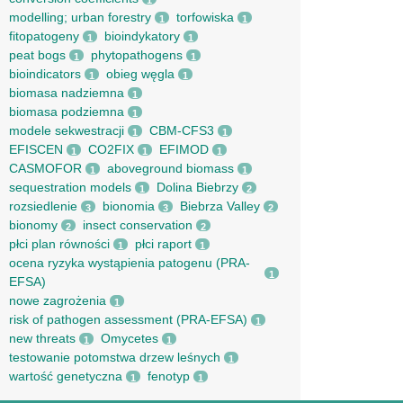
1
modelling; urban forestry
torfowiska
1
1
fitopatogeny
bioindykatory
1
1
peat bogs
phytopathogens
1
1
bioindicators
obieg węgla
1
1
biomasa nadziemna
1
biomasa podziemna
1
modele sekwestracji
CBM-CFS3
1
1
EFISCEN
CO2FIX
EFIMOD
1
1
1
CASMOFOR
aboveground biomass
1
1
sequestration models
Dolina Biebrzy
1
2
rozsiedlenie
bionomia
Biebrza Valley
3
3
2
bionomy
insect conservation
2
2
płci plan równości
płci raport
1
1
ocena ryzyka wystąpienia patogenu (PRA-
1
EFSA)
nowe zagrożenia
1
risk of pathogen assessment (PRA-EFSA)
1
new threats
Omycetes
1
1
testowanie potomstwa drzew leśnych
1
wartość genetyczna
fenotyp
1
1