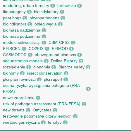
1
modelling; urban forestry
torfowiska
1
1
fitopatogeny
bioindykatory
1
1
peat bogs
phytopathogens
1
1
bioindicators
obieg węgla
1
1
biomasa nadziemna
1
biomasa podziemna
1
modele sekwestracji
CBM-CFS3
1
1
EFISCEN
CO2FIX
EFIMOD
1
1
1
CASMOFOR
aboveground biomass
1
1
sequestration models
Dolina Biebrzy
1
2
rozsiedlenie
bionomia
Biebrza Valley
3
3
2
bionomy
insect conservation
2
2
płci plan równości
płci raport
1
1
ocena ryzyka wystąpienia patogenu (PRA-
1
EFSA)
nowe zagrożenia
1
risk of pathogen assessment (PRA-EFSA)
1
new threats
Omycetes
1
1
testowanie potomstwa drzew leśnych
1
wartość genetyczna
fenotyp
1
1