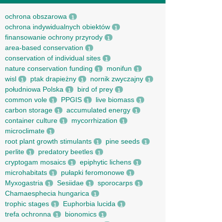
ochrona obszarowa
1
ochrona indywidualnych obiektów
1
finansowanie ochrony przyrody
1
area-based conservation
1
conservation of individual sites
1
nature conservation funding
monifun
1
1
wisl
ptak drapieżny
nornik zwyczajny
1
1
1
południowa Polska
bird of prey
1
1
common vole
PPGIS
live biomass
1
1
1
carbon storage
accumulated energy
1
1
container culture
mycorrhization
1
1
microclimate
1
root рlant growth stimulants
pine seeds
1
1
perlite
predatory beetles
1
1
cryptogam mosaics
epiphytic lichens
1
1
microhabitats
pułapki feromonowe
1
1
Myxogastria
Sesiidae
sporocarps
1
1
1
Chamaesphecia hungarica
1
trophic stages
Euphorbia lucida
1
1
trefa ochronna
bionomics
1
1