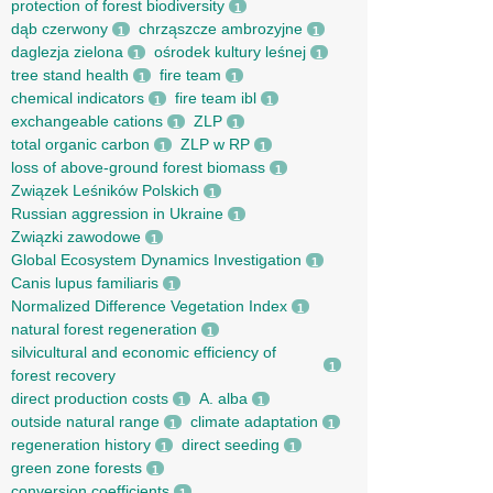
protection of forest biodiversity
1
dąb czerwony
chrząszcze ambrozyjne
1
1
daglezja zielona
ośrodek kultury leśnej
1
1
tree stand health
fire team
1
1
chemical indicators
fire team ibl
1
1
exchangeable cations
ZLP
1
1
total organic carbon
ZLP w RP
1
1
loss of above-ground forest biomass
1
Związek Leśników Polskich
1
Russian aggression in Ukraine
1
Związki zawodowe
1
Global Ecosystem Dynamics Investigation
1
Canis lupus familiaris
1
Normalized Difference Vegetation Index
1
natural forest regeneration
1
silvicultural and economic efficiency of
1
forest recovery
direct production costs
A. alba
1
1
outside natural range
climate adaptation
1
1
regeneration history
direct seeding
1
1
green zone forests
1
conversion coefficients