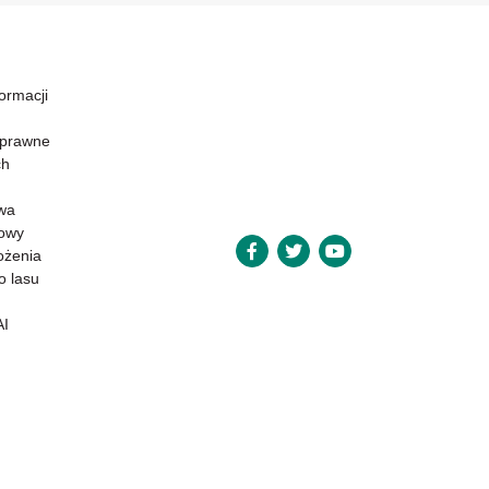
formacji
 prawne
ch
wa
powy
ożenia
o lasu
AI