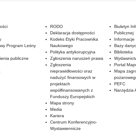
ości
RODO
Biuletyn In
Deklaracja dostępności
Publicznej
y
Kodeks Etyki Pracownika
Informacje
wy Program Leśny
Naukowego
Bazy dany
Polityka antykorupcyjna
Biblioteka
enia publiczne
Zgłoszenia naruszeń prawa
Wydawnict
Zgłoszenia
Portal Ma
t
nieprawidłowości oraz
Mapa zagr
nadużyć finansowych w
pożaroweg
projektach
PEFC
współfinansowanych z
Narzędzia 
Funduszy Europejskich
Mapa strony
Media
Kariera
Centrum Konferencyjno-
Wystawiennicze