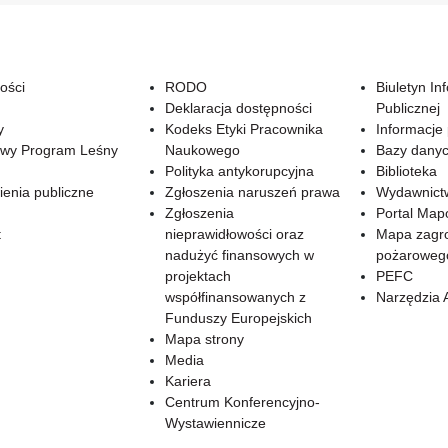
ości
RODO
Biuletyn In
Deklaracja dostępności
Publicznej
y
Kodeks Etyki Pracownika
Informacje
wy Program Leśny
Naukowego
Bazy dany
Polityka antykorupcyjna
Biblioteka
enia publiczne
Zgłoszenia naruszeń prawa
Wydawnict
Zgłoszenia
Portal Ma
t
nieprawidłowości oraz
Mapa zagr
nadużyć finansowych w
pożaroweg
projektach
PEFC
współfinansowanych z
Narzędzia 
Funduszy Europejskich
Mapa strony
Media
Kariera
Centrum Konferencyjno-
Wystawiennicze