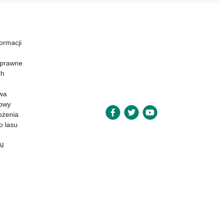
formacji
 prawne
ch
wa
powy
ożenia
o lasu
AI