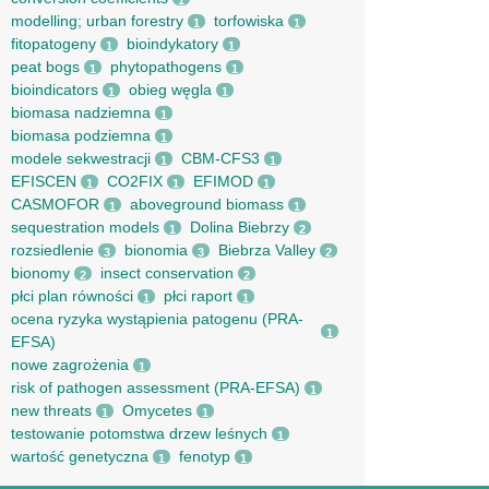
1
modelling; urban forestry
torfowiska
1
1
fitopatogeny
bioindykatory
1
1
peat bogs
phytopathogens
1
1
bioindicators
obieg węgla
1
1
biomasa nadziemna
1
biomasa podziemna
1
modele sekwestracji
CBM-CFS3
1
1
EFISCEN
CO2FIX
EFIMOD
1
1
1
CASMOFOR
aboveground biomass
1
1
sequestration models
Dolina Biebrzy
1
2
rozsiedlenie
bionomia
Biebrza Valley
3
3
2
bionomy
insect conservation
2
2
płci plan równości
płci raport
1
1
ocena ryzyka wystąpienia patogenu (PRA-
1
EFSA)
nowe zagrożenia
1
risk of pathogen assessment (PRA-EFSA)
1
new threats
Omycetes
1
1
testowanie potomstwa drzew leśnych
1
wartość genetyczna
fenotyp
1
1