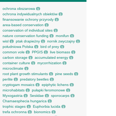
ochrona obszarowa
1
ochrona indywidualnych obiektów
1
finansowanie ochrony przyrody
1
area-based conservation
1
conservation of individual sites
1
nature conservation funding
monifun
1
1
wisl
ptak drapieżny
nornik zwyczajny
1
1
1
południowa Polska
bird of prey
1
1
common vole
PPGIS
live biomass
1
1
1
carbon storage
accumulated energy
1
1
container culture
mycorrhization
1
1
microclimate
1
root рlant growth stimulants
pine seeds
1
1
perlite
predatory beetles
1
1
cryptogam mosaics
epiphytic lichens
1
1
microhabitats
pułapki feromonowe
1
1
Myxogastria
Sesiidae
sporocarps
1
1
1
Chamaesphecia hungarica
1
trophic stages
Euphorbia lucida
1
1
trefa ochronna
bionomics
1
1