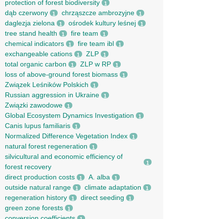
protection of forest biodiversity
1
dąb czerwony
chrząszcze ambrozyjne
1
1
daglezja zielona
ośrodek kultury leśnej
1
1
tree stand health
fire team
1
1
chemical indicators
fire team ibl
1
1
exchangeable cations
ZLP
1
1
total organic carbon
ZLP w RP
1
1
loss of above-ground forest biomass
1
Związek Leśników Polskich
1
Russian aggression in Ukraine
1
Związki zawodowe
1
Global Ecosystem Dynamics Investigation
1
Canis lupus familiaris
1
Normalized Difference Vegetation Index
1
natural forest regeneration
1
silvicultural and economic efficiency of
1
forest recovery
direct production costs
A. alba
1
1
outside natural range
climate adaptation
1
1
regeneration history
direct seeding
1
1
green zone forests
1
conversion coefficients