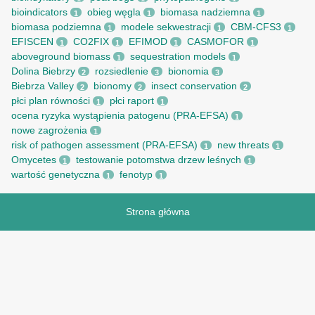
bioindicators
obieg węgla
biomasa nadziemna
1
1
1
biomasa podziemna
modele sekwestracji
CBM-CFS3
1
1
1
EFISCEN
CO2FIX
EFIMOD
CASMOFOR
1
1
1
1
aboveground biomass
sequestration models
1
1
Dolina Biebrzy
rozsiedlenie
bionomia
2
3
3
Biebrza Valley
bionomy
insect conservation
2
2
2
płci plan równości
płci raport
1
1
ocena ryzyka wystąpienia patogenu (PRA-EFSA)
1
nowe zagrożenia
1
risk of pathogen assessment (PRA-EFSA)
new threats
1
1
Omycetes
testowanie potomstwa drzew leśnych
1
1
wartość genetyczna
fenotyp
1
1
Strona główna