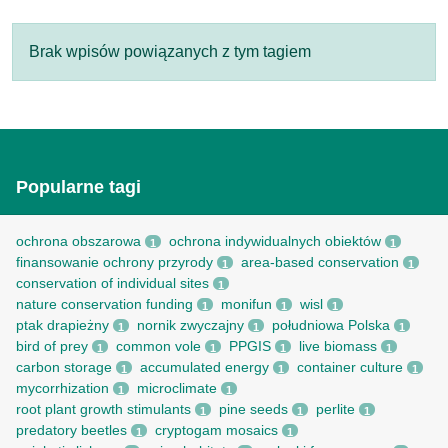
Brak wpisów powiązanych z tym tagiem
Popularne tagi
ochrona obszarowa
ochrona indywidualnych obiektów
1
1
finansowanie ochrony przyrody
area-based conservation
1
1
conservation of individual sites
1
nature conservation funding
monifun
wisl
1
1
1
ptak drapieżny
nornik zwyczajny
południowa Polska
1
1
1
bird of prey
common vole
PPGIS
live biomass
1
1
1
1
carbon storage
accumulated energy
container culture
1
1
1
mycorrhization
microclimate
1
1
root рlant growth stimulants
pine seeds
perlite
1
1
1
predatory beetles
cryptogam mosaics
1
1