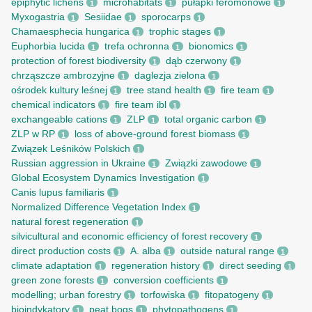
epiphytic lichens
microhabitats
pułapki feromonowe
1
1
1
Myxogastria
Sesiidae
sporocarps
1
1
1
Chamaesphecia hungarica
trophic stages
1
1
Euphorbia lucida
trefa ochronna
bionomics
1
1
1
protection of forest biodiversity
dąb czerwony
1
1
chrząszcze ambrozyjne
daglezja zielona
1
1
ośrodek kultury leśnej
tree stand health
fire team
1
1
1
chemical indicators
fire team ibl
1
1
exchangeable cations
ZLP
total organic carbon
1
1
1
ZLP w RP
loss of above-ground forest biomass
1
1
Związek Leśników Polskich
1
Russian aggression in Ukraine
Związki zawodowe
1
1
Global Ecosystem Dynamics Investigation
1
Canis lupus familiaris
1
Normalized Difference Vegetation Index
1
natural forest regeneration
1
silvicultural and economic efficiency of forest recovery
1
direct production costs
A. alba
outside natural range
1
1
1
climate adaptation
regeneration history
direct seeding
1
1
1
green zone forests
conversion coefficients
1
1
modelling; urban forestry
torfowiska
fitopatogeny
1
1
1
bioindykatory
peat bogs
phytopathogens
1
1
1