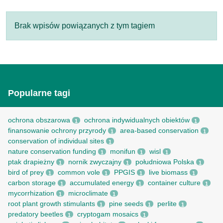
Brak wpisów powiązanych z tym tagiem
Popularne tagi
ochrona obszarowa
ochrona indywidualnych obiektów
1
1
finansowanie ochrony przyrody
area-based conservation
1
1
conservation of individual sites
1
nature conservation funding
monifun
wisl
1
1
1
ptak drapieżny
nornik zwyczajny
południowa Polska
1
1
1
bird of prey
common vole
PPGIS
live biomass
1
1
1
1
carbon storage
accumulated energy
container culture
1
1
1
mycorrhization
microclimate
1
1
root рlant growth stimulants
pine seeds
perlite
1
1
1
predatory beetles
cryptogam mosaics
1
1