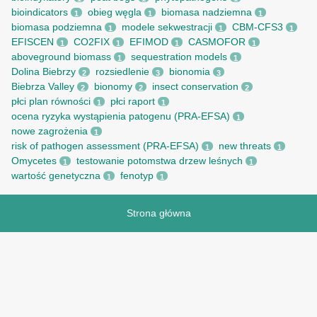
bioindicators
obieg węgla
biomasa nadziemna
1
1
1
biomasa podziemna
modele sekwestracji
CBM-CFS3
1
1
1
EFISCEN
CO2FIX
EFIMOD
CASMOFOR
1
1
1
1
aboveground biomass
sequestration models
1
1
Dolina Biebrzy
rozsiedlenie
bionomia
2
3
3
Biebrza Valley
bionomy
insect conservation
2
2
2
płci plan równości
płci raport
1
1
ocena ryzyka wystąpienia patogenu (PRA-EFSA)
1
nowe zagrożenia
1
risk of pathogen assessment (PRA-EFSA)
new threats
1
1
Omycetes
testowanie potomstwa drzew leśnych
1
1
wartość genetyczna
fenotyp
1
1
Strona główna