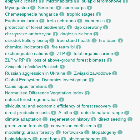
epiphytic lichens
microhabitats
pułapki feromonowe
1
1
1
Myxogastria
Sesiidae
sporocarps
1
1
1
Chamaesphecia hungarica
trophic stages
1
1
Euphorbia lucida
trefa ochronna
bionomics
1
1
1
protection of forest biodiversity
dąb czerwony
1
1
chrząszcze ambrozyjne
daglezja zielona
1
1
ośrodek kultury leśnej
tree stand health
fire team
1
1
1
chemical indicators
fire team ibl
1
1
exchangeable cations
ZLP
total organic carbon
1
1
1
ZLP w RP
loss of above-ground forest biomass
1
1
Związek Leśników Polskich
1
Russian aggression in Ukraine
Związki zawodowe
1
1
Global Ecosystem Dynamics Investigation
1
Canis lupus familiaris
1
Normalized Difference Vegetation Index
1
natural forest regeneration
1
silvicultural and economic efficiency of forest recovery
1
direct production costs
A. alba
outside natural range
1
1
1
climate adaptation
regeneration history
direct seeding
1
1
1
green zone forests
conversion coefficients
1
1
modelling; urban forestry
torfowiska
fitopatogeny
1
1
1
bioindykatory
peat bogs
phytopathogens
1
1
1