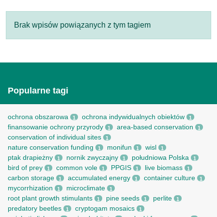
Brak wpisów powiązanych z tym tagiem
Popularne tagi
ochrona obszarowa
ochrona indywidualnych obiektów
1
1
finansowanie ochrony przyrody
area-based conservation
1
1
conservation of individual sites
1
nature conservation funding
monifun
wisl
1
1
1
ptak drapieżny
nornik zwyczajny
południowa Polska
1
1
1
bird of prey
common vole
PPGIS
live biomass
1
1
1
1
carbon storage
accumulated energy
container culture
1
1
1
mycorrhization
microclimate
1
1
root рlant growth stimulants
pine seeds
perlite
1
1
1
predatory beetles
cryptogam mosaics
1
1