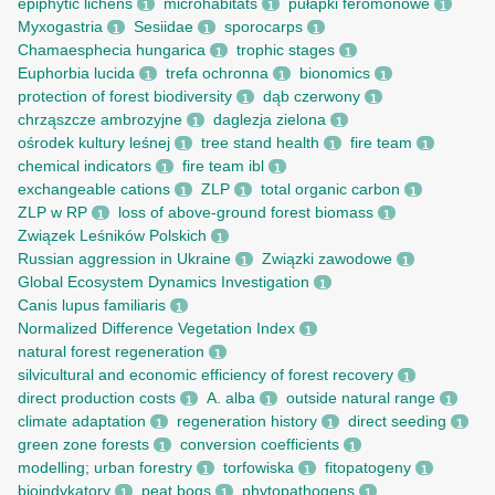
epiphytic lichens
microhabitats
pułapki feromonowe
1
1
1
Myxogastria
Sesiidae
sporocarps
1
1
1
Chamaesphecia hungarica
trophic stages
1
1
Euphorbia lucida
trefa ochronna
bionomics
1
1
1
protection of forest biodiversity
dąb czerwony
1
1
chrząszcze ambrozyjne
daglezja zielona
1
1
ośrodek kultury leśnej
tree stand health
fire team
1
1
1
chemical indicators
fire team ibl
1
1
exchangeable cations
ZLP
total organic carbon
1
1
1
ZLP w RP
loss of above-ground forest biomass
1
1
Związek Leśników Polskich
1
Russian aggression in Ukraine
Związki zawodowe
1
1
Global Ecosystem Dynamics Investigation
1
Canis lupus familiaris
1
Normalized Difference Vegetation Index
1
natural forest regeneration
1
silvicultural and economic efficiency of forest recovery
1
direct production costs
A. alba
outside natural range
1
1
1
climate adaptation
regeneration history
direct seeding
1
1
1
green zone forests
conversion coefficients
1
1
modelling; urban forestry
torfowiska
fitopatogeny
1
1
1
bioindykatory
peat bogs
phytopathogens
1
1
1