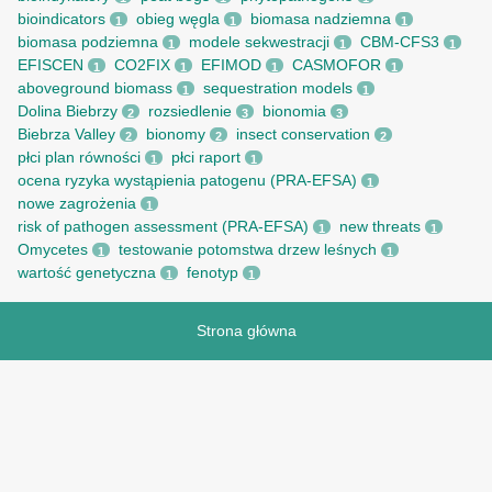
bioindicators
obieg węgla
biomasa nadziemna
1
1
1
biomasa podziemna
modele sekwestracji
CBM-CFS3
1
1
1
EFISCEN
CO2FIX
EFIMOD
CASMOFOR
1
1
1
1
aboveground biomass
sequestration models
1
1
Dolina Biebrzy
rozsiedlenie
bionomia
2
3
3
Biebrza Valley
bionomy
insect conservation
2
2
2
płci plan równości
płci raport
1
1
ocena ryzyka wystąpienia patogenu (PRA-EFSA)
1
nowe zagrożenia
1
risk of pathogen assessment (PRA-EFSA)
new threats
1
1
Omycetes
testowanie potomstwa drzew leśnych
1
1
wartość genetyczna
fenotyp
1
1
Strona główna