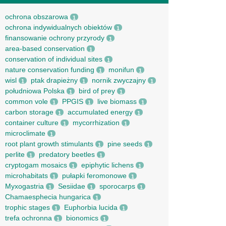
ochrona obszarowa
1
ochrona indywidualnych obiektów
1
finansowanie ochrony przyrody
1
area-based conservation
1
conservation of individual sites
1
nature conservation funding
monifun
1
1
wisl
ptak drapieżny
nornik zwyczajny
1
1
1
południowa Polska
bird of prey
1
1
common vole
PPGIS
live biomass
1
1
1
carbon storage
accumulated energy
1
1
container culture
mycorrhization
1
1
microclimate
1
root рlant growth stimulants
pine seeds
1
1
perlite
predatory beetles
1
1
cryptogam mosaics
epiphytic lichens
1
1
microhabitats
pułapki feromonowe
1
1
Myxogastria
Sesiidae
sporocarps
1
1
1
Chamaesphecia hungarica
1
trophic stages
Euphorbia lucida
1
1
trefa ochronna
bionomics
1
1