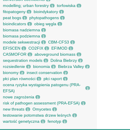
1
modelling; urban forestry
torfowiska
1
1
fitopatogeny
bioindykatory
1
1
peat bogs
phytopathogens
1
1
bioindicators
obieg węgla
1
1
biomasa nadziemna
1
biomasa podziemna
1
modele sekwestracji
CBM-CFS3
1
1
EFISCEN
CO2FIX
EFIMOD
1
1
1
CASMOFOR
aboveground biomass
1
1
sequestration models
Dolina Biebrzy
1
2
rozsiedlenie
bionomia
Biebrza Valley
3
3
2
bionomy
insect conservation
2
2
płci plan równości
płci raport
1
1
ocena ryzyka wystąpienia patogenu (PRA-
1
EFSA)
nowe zagrożenia
1
risk of pathogen assessment (PRA-EFSA)
1
new threats
Omycetes
1
1
testowanie potomstwa drzew leśnych
1
wartość genetyczna
fenotyp
1
1