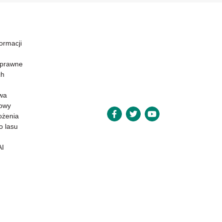
formacji
 prawne
ch
wa
powy
ożenia
o lasu
AI