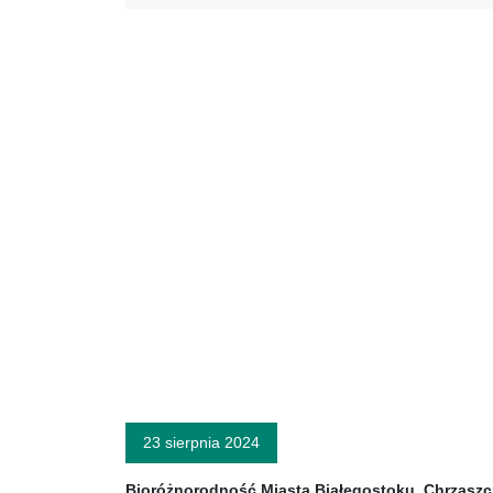
23 sierpnia 2024
Bioróżnorodność Miasta Białegostoku. Chrząszc