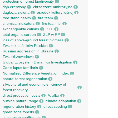
protection of forest biodiversity
1
dąb czerwony
chrząszcze ambrozyjne
1
1
daglezja zielona
ośrodek kultury leśnej
1
1
tree stand health
fire team
1
1
chemical indicators
fire team ibl
1
1
exchangeable cations
ZLP
1
1
total organic carbon
ZLP w RP
1
1
loss of above-ground forest biomass
1
Związek Leśników Polskich
1
Russian aggression in Ukraine
1
Związki zawodowe
1
Global Ecosystem Dynamics Investigation
1
Canis lupus familiaris
1
Normalized Difference Vegetation Index
1
natural forest regeneration
1
silvicultural and economic efficiency of
1
forest recovery
direct production costs
A. alba
1
1
outside natural range
climate adaptation
1
1
regeneration history
direct seeding
1
1
green zone forests
1
conversion coefficients