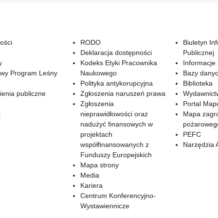
ości
RODO
Biuletyn In
Deklaracja dostępności
Publicznej
y
Kodeks Etyki Pracownika
Informacje
wy Program Leśny
Naukowego
Bazy dany
Polityka antykorupcyjna
Biblioteka
enia publiczne
Zgłoszenia naruszeń prawa
Wydawnict
Zgłoszenia
Portal Ma
t
nieprawidłowości oraz
Mapa zagr
nadużyć finansowych w
pożaroweg
projektach
PEFC
współfinansowanych z
Narzędzia 
Funduszy Europejskich
Mapa strony
Media
Kariera
Centrum Konferencyjno-
Wystawiennicze