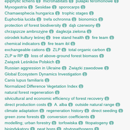
epiphytic lichens
microhabitats
pułapki feromonowe
1
1
1
Myxogastria
Sesiidae
sporocarps
1
1
1
Chamaesphecia hungarica
trophic stages
1
1
Euphorbia lucida
trefa ochronna
bionomics
1
1
1
protection of forest biodiversity
dąb czerwony
1
1
chrząszcze ambrozyjne
daglezja zielona
1
1
ośrodek kultury leśnej
tree stand health
fire team
1
1
1
chemical indicators
fire team ibl
1
1
exchangeable cations
ZLP
total organic carbon
1
1
1
ZLP w RP
loss of above-ground forest biomass
1
1
Związek Leśników Polskich
1
Russian aggression in Ukraine
Związki zawodowe
1
1
Global Ecosystem Dynamics Investigation
1
Canis lupus familiaris
1
Normalized Difference Vegetation Index
1
natural forest regeneration
1
silvicultural and economic efficiency of forest recovery
1
direct production costs
A. alba
outside natural range
1
1
1
climate adaptation
regeneration history
direct seeding
1
1
1
green zone forests
conversion coefficients
1
1
modelling; urban forestry
torfowiska
fitopatogeny
1
1
1
bioindykatory
peat bogs
phytopathogens
1
1
1