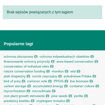
Brak wpisów powiązanych z tym tagiem
Popularne tagi
ochrona obszarowa
ochrona indywidualnych obiektów
1
1
finansowanie ochrony przyrody
area-based conservation
1
1
conservation of individual sites
1
nature conservation funding
monifun
wisl
1
1
1
ptak drapieżny
nornik zwyczajny
południowa Polska
1
1
1
bird of prey
common vole
PPGIS
live biomass
1
1
1
1
carbon storage
accumulated energy
container culture
1
1
1
mycorrhization
microclimate
1
1
root рlant growth stimulants
pine seeds
perlite
1
1
1
predatory beetles
cryptogam mosaics
1
1