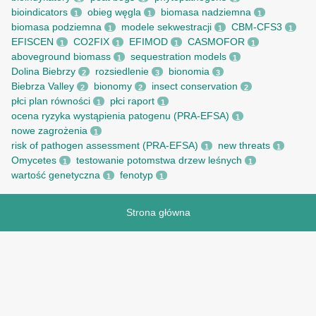
bioindicators
obieg węgla
biomasa nadziemna
1
1
1
biomasa podziemna
modele sekwestracji
CBM-CFS3
1
1
1
EFISCEN
CO2FIX
EFIMOD
CASMOFOR
1
1
1
1
aboveground biomass
sequestration models
1
1
Dolina Biebrzy
rozsiedlenie
bionomia
2
3
3
Biebrza Valley
bionomy
insect conservation
2
2
2
płci plan równości
płci raport
1
1
ocena ryzyka wystąpienia patogenu (PRA-EFSA)
1
nowe zagrożenia
1
risk of pathogen assessment (PRA-EFSA)
new threats
1
1
Omycetes
testowanie potomstwa drzew leśnych
1
1
wartość genetyczna
fenotyp
1
1
Strona główna