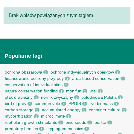
Brak wpisów powiązanych z tym tagiem
Popularne tagi
ochrona obszarowa
ochrona indywidualnych obiektów
1
1
finansowanie ochrony przyrody
area-based conservation
1
1
conservation of individual sites
1
nature conservation funding
monifun
wisl
1
1
1
ptak drapieżny
nornik zwyczajny
południowa Polska
1
1
1
bird of prey
common vole
PPGIS
live biomass
1
1
1
1
carbon storage
accumulated energy
container culture
1
1
1
mycorrhization
microclimate
1
1
root рlant growth stimulants
pine seeds
perlite
1
1
1
predatory beetles
cryptogam mosaics
1
1