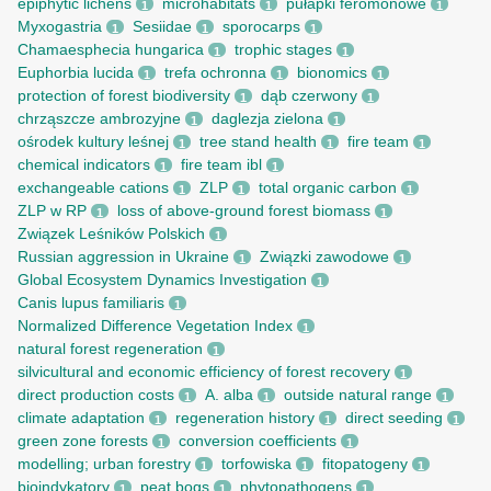
epiphytic lichens
microhabitats
pułapki feromonowe
1
1
1
Myxogastria
Sesiidae
sporocarps
1
1
1
Chamaesphecia hungarica
trophic stages
1
1
Euphorbia lucida
trefa ochronna
bionomics
1
1
1
protection of forest biodiversity
dąb czerwony
1
1
chrząszcze ambrozyjne
daglezja zielona
1
1
ośrodek kultury leśnej
tree stand health
fire team
1
1
1
chemical indicators
fire team ibl
1
1
exchangeable cations
ZLP
total organic carbon
1
1
1
ZLP w RP
loss of above-ground forest biomass
1
1
Związek Leśników Polskich
1
Russian aggression in Ukraine
Związki zawodowe
1
1
Global Ecosystem Dynamics Investigation
1
Canis lupus familiaris
1
Normalized Difference Vegetation Index
1
natural forest regeneration
1
silvicultural and economic efficiency of forest recovery
1
direct production costs
A. alba
outside natural range
1
1
1
climate adaptation
regeneration history
direct seeding
1
1
1
green zone forests
conversion coefficients
1
1
modelling; urban forestry
torfowiska
fitopatogeny
1
1
1
bioindykatory
peat bogs
phytopathogens
1
1
1