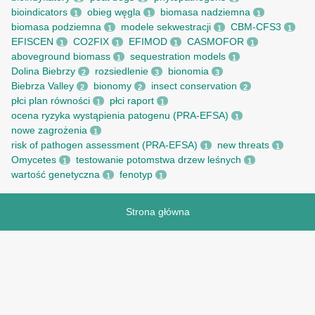
bioindicators
obieg węgla
biomasa nadziemna
1
1
1
biomasa podziemna
modele sekwestracji
CBM-CFS3
1
1
1
EFISCEN
CO2FIX
EFIMOD
CASMOFOR
1
1
1
1
aboveground biomass
sequestration models
1
1
Dolina Biebrzy
rozsiedlenie
bionomia
2
3
3
Biebrza Valley
bionomy
insect conservation
2
2
2
płci plan równości
płci raport
1
1
ocena ryzyka wystąpienia patogenu (PRA-EFSA)
1
nowe zagrożenia
1
risk of pathogen assessment (PRA-EFSA)
new threats
1
1
Omycetes
testowanie potomstwa drzew leśnych
1
1
wartość genetyczna
fenotyp
1
1
Strona główna