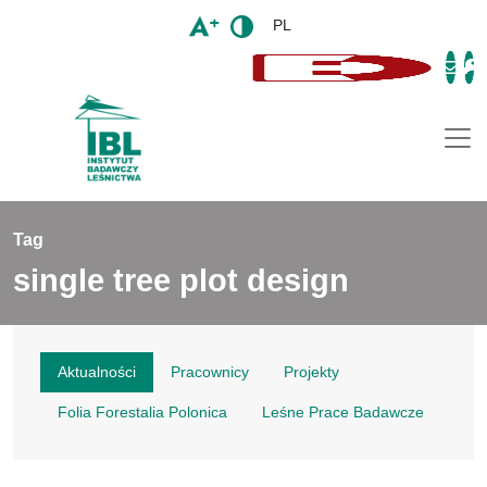
PL
Togg
Tag
single tree plot design
Aktualności
Pracownicy
Projekty
Folia Forestalia Polonica
Leśne Prace Badawcze