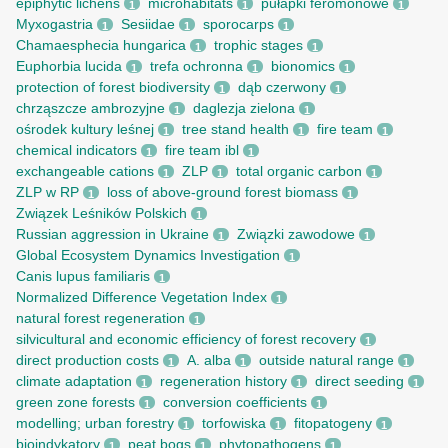
epiphytic lichens
microhabitats
pułapki feromonowe
1
1
1
Myxogastria
Sesiidae
sporocarps
1
1
1
Chamaesphecia hungarica
trophic stages
1
1
Euphorbia lucida
trefa ochronna
bionomics
1
1
1
protection of forest biodiversity
dąb czerwony
1
1
chrząszcze ambrozyjne
daglezja zielona
1
1
ośrodek kultury leśnej
tree stand health
fire team
1
1
1
chemical indicators
fire team ibl
1
1
exchangeable cations
ZLP
total organic carbon
1
1
1
ZLP w RP
loss of above-ground forest biomass
1
1
Związek Leśników Polskich
1
Russian aggression in Ukraine
Związki zawodowe
1
1
Global Ecosystem Dynamics Investigation
1
Canis lupus familiaris
1
Normalized Difference Vegetation Index
1
natural forest regeneration
1
silvicultural and economic efficiency of forest recovery
1
direct production costs
A. alba
outside natural range
1
1
1
climate adaptation
regeneration history
direct seeding
1
1
1
green zone forests
conversion coefficients
1
1
modelling; urban forestry
torfowiska
fitopatogeny
1
1
1
bioindykatory
peat bogs
phytopathogens
1
1
1