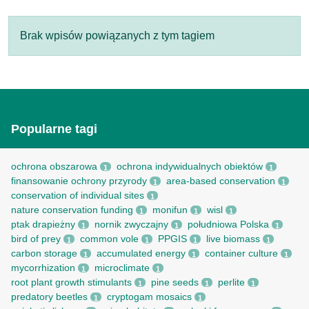
Brak wpisów powiązanych z tym tagiem
Popularne tagi
ochrona obszarowa
ochrona indywidualnych obiektów
1
1
finansowanie ochrony przyrody
area-based conservation
1
1
conservation of individual sites
1
nature conservation funding
monifun
wisl
1
1
1
ptak drapieżny
nornik zwyczajny
południowa Polska
1
1
1
bird of prey
common vole
PPGIS
live biomass
1
1
1
1
carbon storage
accumulated energy
container culture
1
1
1
mycorrhization
microclimate
1
1
root рlant growth stimulants
pine seeds
perlite
1
1
1
predatory beetles
cryptogam mosaics
1
1