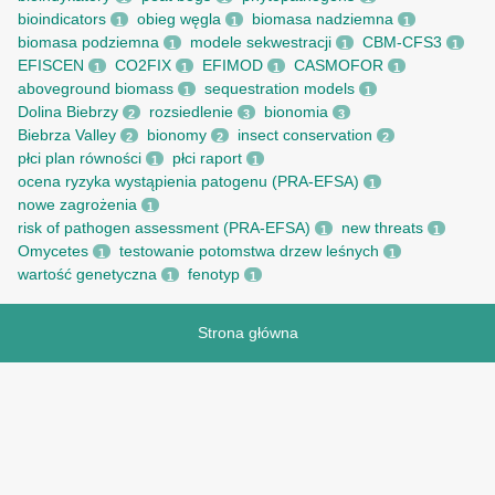
bioindicators
obieg węgla
biomasa nadziemna
1
1
1
biomasa podziemna
modele sekwestracji
CBM-CFS3
1
1
1
EFISCEN
CO2FIX
EFIMOD
CASMOFOR
1
1
1
1
aboveground biomass
sequestration models
1
1
Dolina Biebrzy
rozsiedlenie
bionomia
2
3
3
Biebrza Valley
bionomy
insect conservation
2
2
2
płci plan równości
płci raport
1
1
ocena ryzyka wystąpienia patogenu (PRA-EFSA)
1
nowe zagrożenia
1
risk of pathogen assessment (PRA-EFSA)
new threats
1
1
Omycetes
testowanie potomstwa drzew leśnych
1
1
wartość genetyczna
fenotyp
1
1
Strona główna