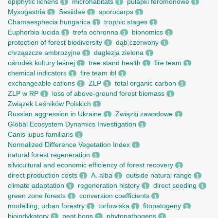
epiphytic lichens
microhabitats
pułapki feromonowe
1
1
1
Myxogastria
Sesiidae
sporocarps
1
1
1
Chamaesphecia hungarica
trophic stages
1
1
Euphorbia lucida
trefa ochronna
bionomics
1
1
1
protection of forest biodiversity
dąb czerwony
1
1
chrząszcze ambrozyjne
daglezja zielona
1
1
ośrodek kultury leśnej
tree stand health
fire team
1
1
1
chemical indicators
fire team ibl
1
1
exchangeable cations
ZLP
total organic carbon
1
1
1
ZLP w RP
loss of above-ground forest biomass
1
1
Związek Leśników Polskich
1
Russian aggression in Ukraine
Związki zawodowe
1
1
Global Ecosystem Dynamics Investigation
1
Canis lupus familiaris
1
Normalized Difference Vegetation Index
1
natural forest regeneration
1
silvicultural and economic efficiency of forest recovery
1
direct production costs
A. alba
outside natural range
1
1
1
climate adaptation
regeneration history
direct seeding
1
1
1
green zone forests
conversion coefficients
1
1
modelling; urban forestry
torfowiska
fitopatogeny
1
1
1
bioindykatory
peat bogs
phytopathogens
1
1
1