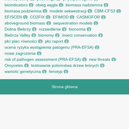
bioindicators
obieg węgla
biomasa nadziemna
1
1
1
biomasa podziemna
modele sekwestracji
CBM-CFS3
1
1
1
EFISCEN
CO2FIX
EFIMOD
CASMOFOR
1
1
1
1
aboveground biomass
sequestration models
1
1
Dolina Biebrzy
rozsiedlenie
bionomia
2
3
3
Biebrza Valley
bionomy
insect conservation
2
2
2
płci plan równości
płci raport
1
1
ocena ryzyka wystąpienia patogenu (PRA-EFSA)
1
nowe zagrożenia
1
risk of pathogen assessment (PRA-EFSA)
new threats
1
1
Omycetes
testowanie potomstwa drzew leśnych
1
1
wartość genetyczna
fenotyp
1
1
Strona główna