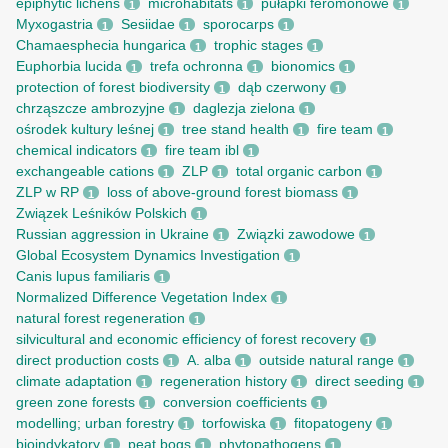
epiphytic lichens
microhabitats
pułapki feromonowe
1
1
1
Myxogastria
Sesiidae
sporocarps
1
1
1
Chamaesphecia hungarica
trophic stages
1
1
Euphorbia lucida
trefa ochronna
bionomics
1
1
1
protection of forest biodiversity
dąb czerwony
1
1
chrząszcze ambrozyjne
daglezja zielona
1
1
ośrodek kultury leśnej
tree stand health
fire team
1
1
1
chemical indicators
fire team ibl
1
1
exchangeable cations
ZLP
total organic carbon
1
1
1
ZLP w RP
loss of above-ground forest biomass
1
1
Związek Leśników Polskich
1
Russian aggression in Ukraine
Związki zawodowe
1
1
Global Ecosystem Dynamics Investigation
1
Canis lupus familiaris
1
Normalized Difference Vegetation Index
1
natural forest regeneration
1
silvicultural and economic efficiency of forest recovery
1
direct production costs
A. alba
outside natural range
1
1
1
climate adaptation
regeneration history
direct seeding
1
1
1
green zone forests
conversion coefficients
1
1
modelling; urban forestry
torfowiska
fitopatogeny
1
1
1
bioindykatory
peat bogs
phytopathogens
1
1
1