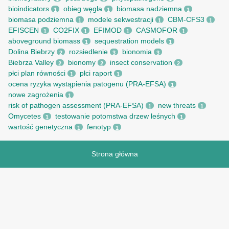
bioindicators
obieg węgla
biomasa nadziemna
1
1
1
biomasa podziemna
modele sekwestracji
CBM-CFS3
1
1
1
EFISCEN
CO2FIX
EFIMOD
CASMOFOR
1
1
1
1
aboveground biomass
sequestration models
1
1
Dolina Biebrzy
rozsiedlenie
bionomia
2
3
3
Biebrza Valley
bionomy
insect conservation
2
2
2
płci plan równości
płci raport
1
1
ocena ryzyka wystąpienia patogenu (PRA-EFSA)
1
nowe zagrożenia
1
risk of pathogen assessment (PRA-EFSA)
new threats
1
1
Omycetes
testowanie potomstwa drzew leśnych
1
1
wartość genetyczna
fenotyp
1
1
Strona główna