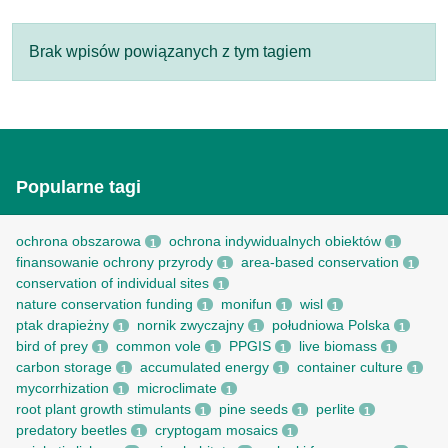
Brak wpisów powiązanych z tym tagiem
Popularne tagi
ochrona obszarowa
ochrona indywidualnych obiektów
1
1
finansowanie ochrony przyrody
area-based conservation
1
1
conservation of individual sites
1
nature conservation funding
monifun
wisl
1
1
1
ptak drapieżny
nornik zwyczajny
południowa Polska
1
1
1
bird of prey
common vole
PPGIS
live biomass
1
1
1
1
carbon storage
accumulated energy
container culture
1
1
1
mycorrhization
microclimate
1
1
root рlant growth stimulants
pine seeds
perlite
1
1
1
predatory beetles
cryptogam mosaics
1
1