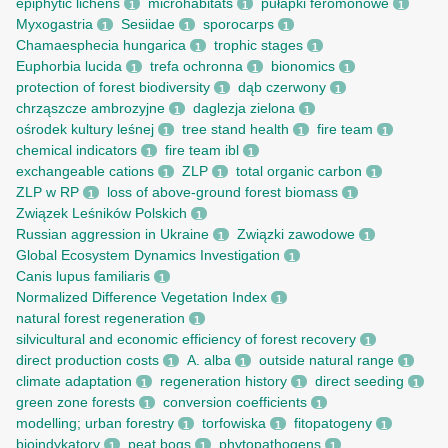
epiphytic lichens
microhabitats
pułapki feromonowe
1
1
1
Myxogastria
Sesiidae
sporocarps
1
1
1
Chamaesphecia hungarica
trophic stages
1
1
Euphorbia lucida
trefa ochronna
bionomics
1
1
1
protection of forest biodiversity
dąb czerwony
1
1
chrząszcze ambrozyjne
daglezja zielona
1
1
ośrodek kultury leśnej
tree stand health
fire team
1
1
1
chemical indicators
fire team ibl
1
1
exchangeable cations
ZLP
total organic carbon
1
1
1
ZLP w RP
loss of above-ground forest biomass
1
1
Związek Leśników Polskich
1
Russian aggression in Ukraine
Związki zawodowe
1
1
Global Ecosystem Dynamics Investigation
1
Canis lupus familiaris
1
Normalized Difference Vegetation Index
1
natural forest regeneration
1
silvicultural and economic efficiency of forest recovery
1
direct production costs
A. alba
outside natural range
1
1
1
climate adaptation
regeneration history
direct seeding
1
1
1
green zone forests
conversion coefficients
1
1
modelling; urban forestry
torfowiska
fitopatogeny
1
1
1
bioindykatory
peat bogs
phytopathogens
1
1
1