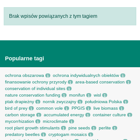
Brak wpisów powiązanych z tym tagiem
Popularne tagi
ochrona obszarowa
ochrona indywidualnych obiektów
1
1
finansowanie ochrony przyrody
area-based conservation
1
1
conservation of individual sites
1
nature conservation funding
monifun
wisl
1
1
1
ptak drapieżny
nornik zwyczajny
południowa Polska
1
1
1
bird of prey
common vole
PPGIS
live biomass
1
1
1
1
carbon storage
accumulated energy
container culture
1
1
1
mycorrhization
microclimate
1
1
root рlant growth stimulants
pine seeds
perlite
1
1
1
predatory beetles
cryptogam mosaics
1
1