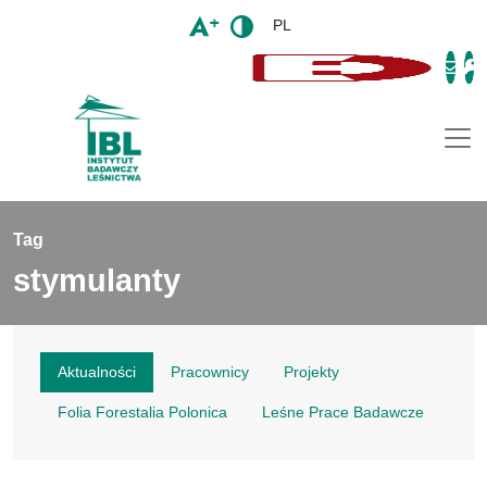
PL
Togg
Tag
stymulanty
Aktualności
Pracownicy
Projekty
Folia Forestalia Polonica
Leśne Prace Badawcze