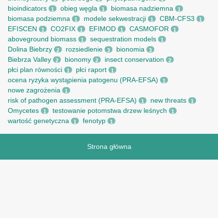
bioindicators
obieg węgla
biomasa nadziemna
1
1
1
biomasa podziemna
modele sekwestracji
CBM-CFS3
1
1
1
EFISCEN
CO2FIX
EFIMOD
CASMOFOR
1
1
1
1
aboveground biomass
sequestration models
1
1
Dolina Biebrzy
rozsiedlenie
bionomia
2
3
3
Biebrza Valley
bionomy
insect conservation
2
2
2
płci plan równości
płci raport
1
1
ocena ryzyka wystąpienia patogenu (PRA-EFSA)
1
nowe zagrożenia
1
risk of pathogen assessment (PRA-EFSA)
new threats
1
1
Omycetes
testowanie potomstwa drzew leśnych
1
1
wartość genetyczna
fenotyp
1
1
Strona główna