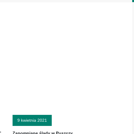
9 kwietnia 2021
”
Zapomniane ślady w Puszczy