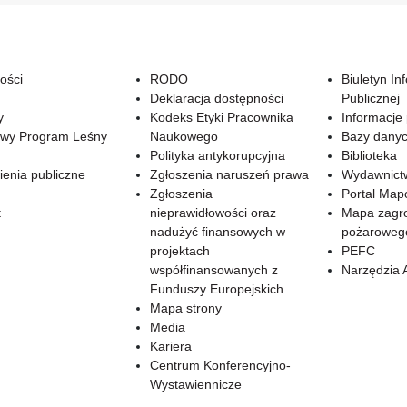
ości
RODO
Biuletyn In
Deklaracja dostępności
Publicznej
y
Kodeks Etyki Pracownika
Informacje
wy Program Leśny
Naukowego
Bazy dany
Polityka antykorupcyjna
Biblioteka
enia publiczne
Zgłoszenia naruszeń prawa
Wydawnict
Zgłoszenia
Portal Ma
t
nieprawidłowości oraz
Mapa zagr
nadużyć finansowych w
pożaroweg
projektach
PEFC
współfinansowanych z
Narzędzia 
Funduszy Europejskich
Mapa strony
Media
Kariera
Centrum Konferencyjno-
Wystawiennicze