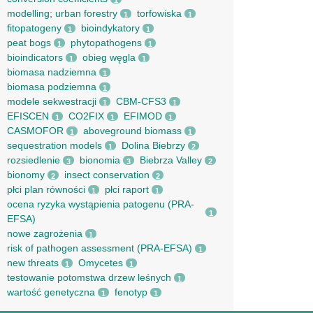
1
modelling; urban forestry
torfowiska
1
1
fitopatogeny
bioindykatory
1
1
peat bogs
phytopathogens
1
1
bioindicators
obieg węgla
1
1
biomasa nadziemna
1
biomasa podziemna
1
modele sekwestracji
CBM-CFS3
1
1
EFISCEN
CO2FIX
EFIMOD
1
1
1
CASMOFOR
aboveground biomass
1
1
sequestration models
Dolina Biebrzy
1
2
rozsiedlenie
bionomia
Biebrza Valley
3
3
2
bionomy
insect conservation
2
2
płci plan równości
płci raport
1
1
ocena ryzyka wystąpienia patogenu (PRA-
1
EFSA)
nowe zagrożenia
1
risk of pathogen assessment (PRA-EFSA)
1
new threats
Omycetes
1
1
testowanie potomstwa drzew leśnych
1
wartość genetyczna
fenotyp
1
1