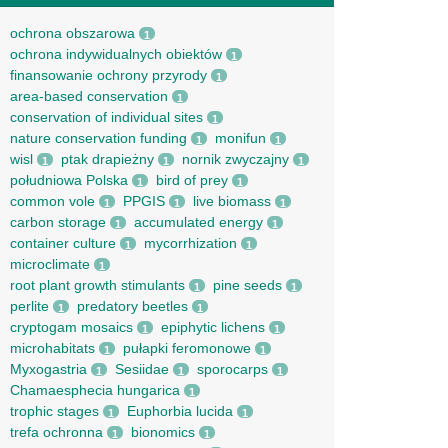
ochrona obszarowa
1
ochrona indywidualnych obiektów
1
finansowanie ochrony przyrody
1
area-based conservation
1
conservation of individual sites
1
nature conservation funding
monifun
1
1
wisl
ptak drapieżny
nornik zwyczajny
1
1
1
południowa Polska
bird of prey
1
1
common vole
PPGIS
live biomass
1
1
1
carbon storage
accumulated energy
1
1
container culture
mycorrhization
1
1
microclimate
1
root рlant growth stimulants
pine seeds
1
1
perlite
predatory beetles
1
1
cryptogam mosaics
epiphytic lichens
1
1
microhabitats
pułapki feromonowe
1
1
Myxogastria
Sesiidae
sporocarps
1
1
1
Chamaesphecia hungarica
1
trophic stages
Euphorbia lucida
1
1
trefa ochronna
bionomics
1
1