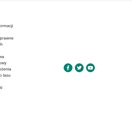
formacji
 prawne
ch
wa
powy
ożenia
o lasu
AI