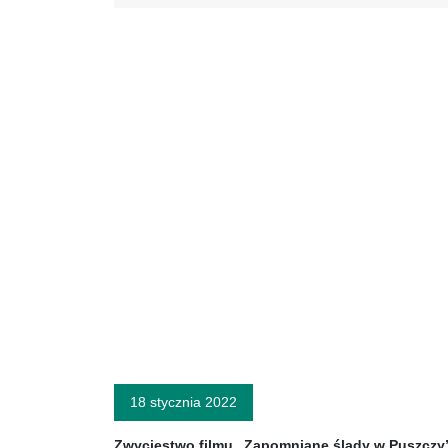
18 stycznia 2022
Zwycięstwo filmu „Zapomniane ślady w Puszczy