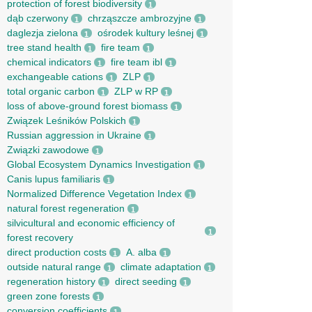
protection of forest biodiversity
1
dąb czerwony
chrząszcze ambrozyjne
1
1
daglezja zielona
ośrodek kultury leśnej
1
1
tree stand health
fire team
1
1
chemical indicators
fire team ibl
1
1
exchangeable cations
ZLP
1
1
total organic carbon
ZLP w RP
1
1
loss of above-ground forest biomass
1
Związek Leśników Polskich
1
Russian aggression in Ukraine
1
Związki zawodowe
1
Global Ecosystem Dynamics Investigation
1
Canis lupus familiaris
1
Normalized Difference Vegetation Index
1
natural forest regeneration
1
silvicultural and economic efficiency of
1
forest recovery
direct production costs
A. alba
1
1
outside natural range
climate adaptation
1
1
regeneration history
direct seeding
1
1
green zone forests
1
conversion coefficients