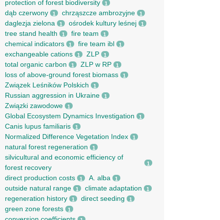
protection of forest biodiversity
1
dąb czerwony
chrząszcze ambrozyjne
1
1
daglezja zielona
ośrodek kultury leśnej
1
1
tree stand health
fire team
1
1
chemical indicators
fire team ibl
1
1
exchangeable cations
ZLP
1
1
total organic carbon
ZLP w RP
1
1
loss of above-ground forest biomass
1
Związek Leśników Polskich
1
Russian aggression in Ukraine
1
Związki zawodowe
1
Global Ecosystem Dynamics Investigation
1
Canis lupus familiaris
1
Normalized Difference Vegetation Index
1
natural forest regeneration
1
silvicultural and economic efficiency of
1
forest recovery
direct production costs
A. alba
1
1
outside natural range
climate adaptation
1
1
regeneration history
direct seeding
1
1
green zone forests
1
conversion coefficients