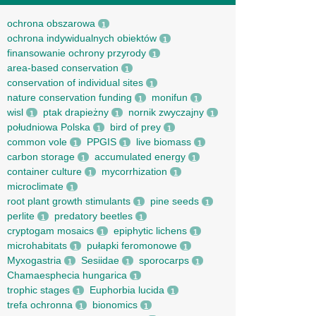
ochrona obszarowa
1
ochrona indywidualnych obiektów
1
finansowanie ochrony przyrody
1
area-based conservation
1
conservation of individual sites
1
nature conservation funding
monifun
1
1
wisl
ptak drapieżny
nornik zwyczajny
1
1
1
południowa Polska
bird of prey
1
1
common vole
PPGIS
live biomass
1
1
1
carbon storage
accumulated energy
1
1
container culture
mycorrhization
1
1
microclimate
1
root рlant growth stimulants
pine seeds
1
1
perlite
predatory beetles
1
1
cryptogam mosaics
epiphytic lichens
1
1
microhabitats
pułapki feromonowe
1
1
Myxogastria
Sesiidae
sporocarps
1
1
1
Chamaesphecia hungarica
1
trophic stages
Euphorbia lucida
1
1
trefa ochronna
bionomics
1
1