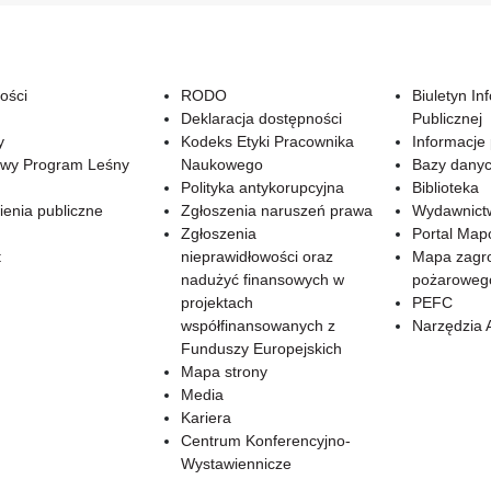
ości
RODO
Biuletyn In
Deklaracja dostępności
Publicznej
y
Kodeks Etyki Pracownika
Informacje
wy Program Leśny
Naukowego
Bazy dany
Polityka antykorupcyjna
Biblioteka
enia publiczne
Zgłoszenia naruszeń prawa
Wydawnict
Zgłoszenia
Portal Ma
t
nieprawidłowości oraz
Mapa zagr
nadużyć finansowych w
pożaroweg
projektach
PEFC
współfinansowanych z
Narzędzia 
Funduszy Europejskich
Mapa strony
Media
Kariera
Centrum Konferencyjno-
Wystawiennicze