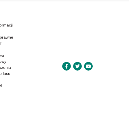
formacji
 prawne
ch
wa
powy
ożenia
o lasu
AI