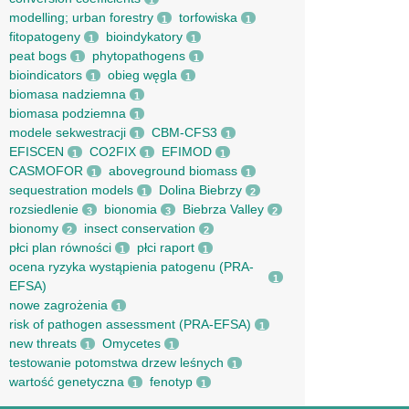
1
modelling; urban forestry
torfowiska
1
1
fitopatogeny
bioindykatory
1
1
peat bogs
phytopathogens
1
1
bioindicators
obieg węgla
1
1
biomasa nadziemna
1
biomasa podziemna
1
modele sekwestracji
CBM-CFS3
1
1
EFISCEN
CO2FIX
EFIMOD
1
1
1
CASMOFOR
aboveground biomass
1
1
sequestration models
Dolina Biebrzy
1
2
rozsiedlenie
bionomia
Biebrza Valley
3
3
2
bionomy
insect conservation
2
2
płci plan równości
płci raport
1
1
ocena ryzyka wystąpienia patogenu (PRA-
1
EFSA)
nowe zagrożenia
1
risk of pathogen assessment (PRA-EFSA)
1
new threats
Omycetes
1
1
testowanie potomstwa drzew leśnych
1
wartość genetyczna
fenotyp
1
1