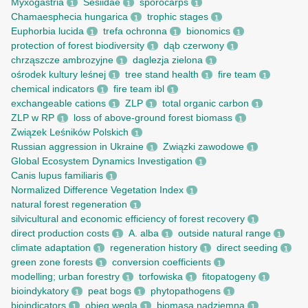
Myxogastria
Sesiidae
sporocarps
1
1
1
Chamaesphecia hungarica
trophic stages
1
1
Euphorbia lucida
trefa ochronna
bionomics
1
1
1
protection of forest biodiversity
dąb czerwony
1
1
chrząszcze ambrozyjne
daglezja zielona
1
1
ośrodek kultury leśnej
tree stand health
fire team
1
1
1
chemical indicators
fire team ibl
1
1
exchangeable cations
ZLP
total organic carbon
1
1
1
ZLP w RP
loss of above-ground forest biomass
1
1
Związek Leśników Polskich
1
Russian aggression in Ukraine
Związki zawodowe
1
1
Global Ecosystem Dynamics Investigation
1
Canis lupus familiaris
1
Normalized Difference Vegetation Index
1
natural forest regeneration
1
silvicultural and economic efficiency of forest recovery
1
direct production costs
A. alba
outside natural range
1
1
1
climate adaptation
regeneration history
direct seeding
1
1
1
green zone forests
conversion coefficients
1
1
modelling; urban forestry
torfowiska
fitopatogeny
1
1
1
bioindykatory
peat bogs
phytopathogens
1
1
1
bioindicators
obieg węgla
biomasa nadziemna
1
1
1