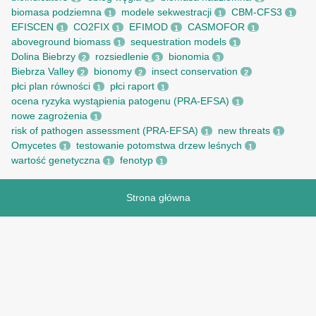
biomasa podziemna
modele sekwestracji
CBM-CFS3
1
1
1
EFISCEN
CO2FIX
EFIMOD
CASMOFOR
1
1
1
1
aboveground biomass
sequestration models
1
1
Dolina Biebrzy
rozsiedlenie
bionomia
2
3
3
Biebrza Valley
bionomy
insect conservation
2
2
2
płci plan równości
płci raport
1
1
ocena ryzyka wystąpienia patogenu (PRA-EFSA)
1
nowe zagrożenia
1
risk of pathogen assessment (PRA-EFSA)
new threats
1
1
Omycetes
testowanie potomstwa drzew leśnych
1
1
wartość genetyczna
fenotyp
1
1
Strona główna