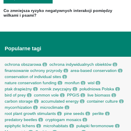
Co zmniejsza ryzyko negatywnych interakcji pomiędzy
wilkami i psami?
Popularne tagi
ochrona obszarowa
ochrona indywidualnych obiektów
1
1
finansowanie ochrony przyrody
area-based conservation
1
1
conservation of individual sites
1
nature conservation funding
monifun
wisl
1
1
1
ptak drapieżny
nornik zwyczajny
południowa Polska
1
1
1
bird of prey
common vole
PPGIS
live biomass
1
1
1
1
carbon storage
accumulated energy
container culture
1
1
1
mycorrhization
microclimate
1
1
root рlant growth stimulants
pine seeds
perlite
1
1
1
predatory beetles
cryptogam mosaics
1
1
epiphytic lichens
microhabitats
pułapki feromonowe
1
1
1