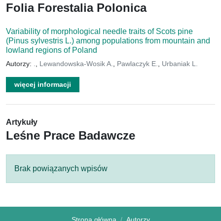
Folia Forestalia Polonica
Variability of morphological needle traits of Scots pine
(Pinus sylvestris L.) among populations from mountain and
lowland regions of Poland
Autorzy:
.
,
Lewandowska-Wosik A.
,
Pawlaczyk E.
,
Urbaniak L.
więcej informacji
Artykuły
Leśne Prace Badawcze
Brak powiązanych wpisów
Strona główna
Autorzy