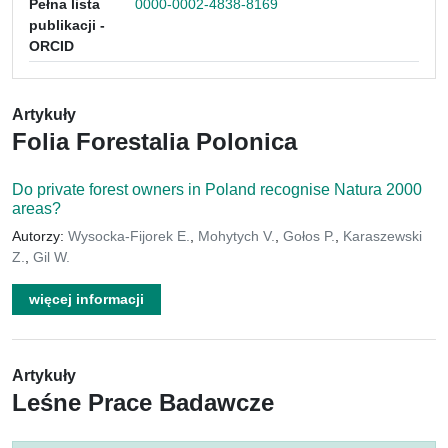
Pełna lista
0000-0002-4838-8169
publikacji -
ORCID
Artykuły
Folia Forestalia Polonica
Do private forest owners in Poland recognise Natura 2000
areas?
Autorzy:
Wysocka-Fijorek E.
,
Mohytych V.
,
Gołos P.
,
Karaszewski
Z.
,
Gil W.
więcej informacji
Artykuły
Leśne Prace Badawcze