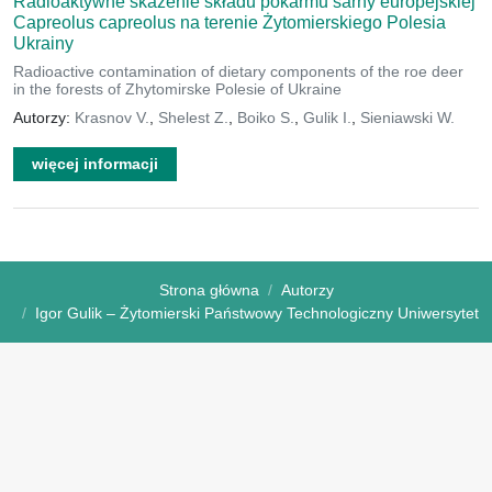
Radioaktywne skażenie składu pokarmu sarny europejskiej
Capreolus capreolus na terenie Żytomierskiego Polesia
Ukrainy
Radioactive contamination of dietary components of the roe deer
in the forests of Zhytomirske Polesie of Ukraine
Autorzy:
Krasnov V.
,
Shelest Z.
,
Boiko S.
,
Gulik I.
,
Sieniawski W.
więcej informacji
Strona główna
Autorzy
Igor Gulik – Żytomierski Państwowy Technologiczny Uniwersytet