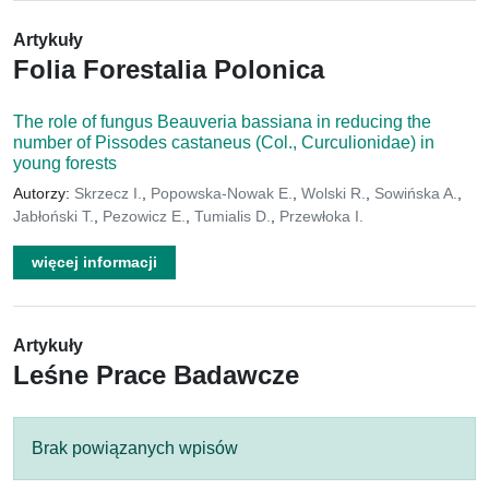
Artykuły
Folia Forestalia Polonica
The role of fungus Beauveria bassiana in reducing the
number of Pissodes castaneus (Col., Curculionidae) in
young forests
Autorzy:
Skrzecz I.
,
Popowska-Nowak E.
,
Wolski R.
,
Sowińska A.
,
Jabłoński T.
,
Pezowicz E.
,
Tumialis D.
,
Przewłoka I.
więcej informacji
Artykuły
Leśne Prace Badawcze
Brak powiązanych wpisów