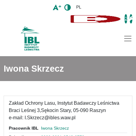
PL
Togg
Iwona Skrzecz
Zakład Ochrony Lasu, Instytut Badawczy Leśnictwa
Braci Leśnej 3,Sękocin Stary, 05-090 Raszyn
e-mail: I.Skrzecz@ibles.waw.pl
Pracownik IBL
Iwona Skrzecz