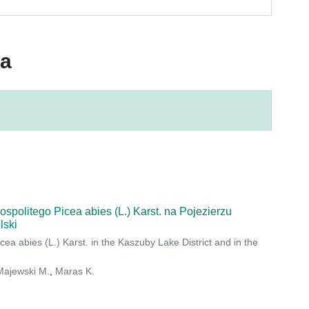
ca
politego Picea abies (L.) Karst. na Pojezierzu
lski
a abies (L.) Karst. in the Kaszuby Lake District and in the
Majewski M.
,
Maras K.