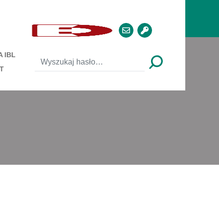
 IBL
T