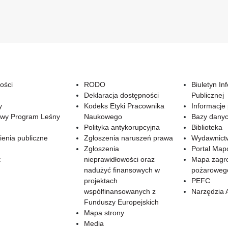
ości
RODO
Biuletyn In
Deklaracja dostępności
Publicznej
y
Kodeks Etyki Pracownika
Informacje
wy Program Leśny
Naukowego
Bazy dany
Polityka antykorupcyjna
Biblioteka
enia publiczne
Zgłoszenia naruszeń prawa
Wydawnict
Zgłoszenia
Portal Ma
t
nieprawidłowości oraz
Mapa zagr
nadużyć finansowych w
pożaroweg
projektach
PEFC
współfinansowanych z
Narzędzia 
Funduszy Europejskich
Mapa strony
Media