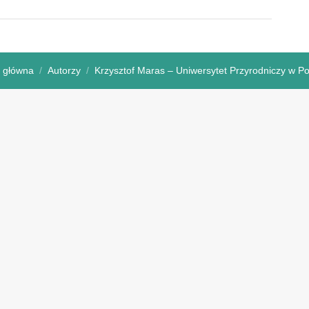
 główna
Autorzy
Krzysztof Maras – Uniwersytet Przyrodniczy w P