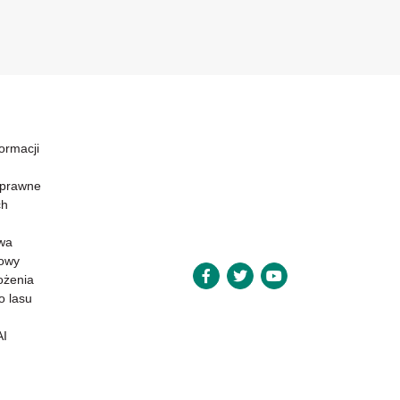
formacji
 prawne
ch
wa
powy
ożenia
o lasu
AI