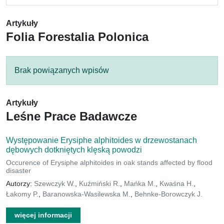
Artykuły
Folia Forestalia Polonica
Brak powiązanych wpisów
Artykuły
Leśne Prace Badawcze
Występowanie Erysiphe alphitoides w drzewostanach
dębowych dotkniętych klęską powodzi
Occurence of Erysiphe alphitoides in oak stands affected by flood
disaster
Autorzy:
Szewczyk W.
,
Kuźmiński R.
,
Mańka M.
,
Kwaśna H.
,
Łakomy P.
,
Baranowska-Wasilewska M.
,
Behnke-Borowczyk J.
więcej informacji