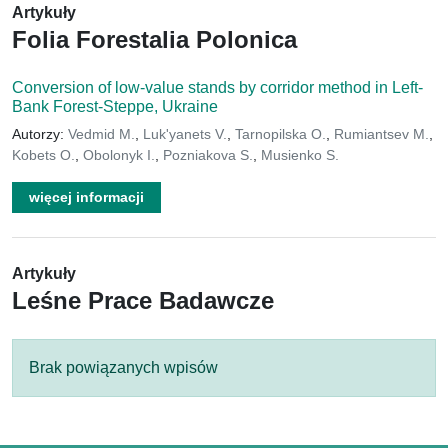
Artykuły
Folia Forestalia Polonica
Conversion of low-value stands by corridor method in Left-
Bank Forest-Steppe, Ukraine
Autorzy:
Vedmid M.
,
Luk'yanets V.
,
Tarnopilska O.
,
Rumiantsev M.
,
Kobets O.
,
Obolonyk I.
,
Pozniakova S.
,
Musienko S.
więcej informacji
Artykuły
Leśne Prace Badawcze
Brak powiązanych wpisów