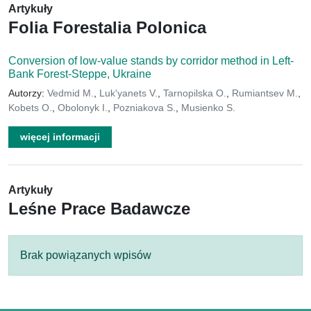
Artykuły
Folia Forestalia Polonica
Conversion of low-value stands by corridor method in Left-
Bank Forest-Steppe, Ukraine
Autorzy:
Vedmid M.
,
Luk'yanets V.
,
Tarnopilska O.
,
Rumiantsev M.
,
Kobets O.
,
Obolonyk I.
,
Pozniakova S.
,
Musienko S.
więcej informacji
Artykuły
Leśne Prace Badawcze
Brak powiązanych wpisów