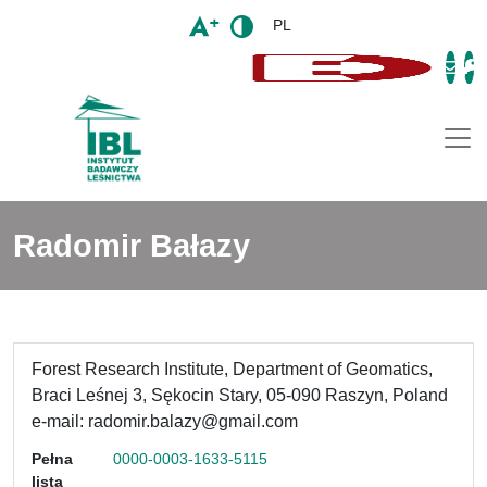
PL
Togg
Radomir Bałazy
Forest Research Institute, Department of Geomatics,
Braci Leśnej 3, Sękocin Stary, 05-090 Raszyn, Poland
e-mail: radomir.balazy@gmail.com
Pełna
0000-0003-1633-5115
lista