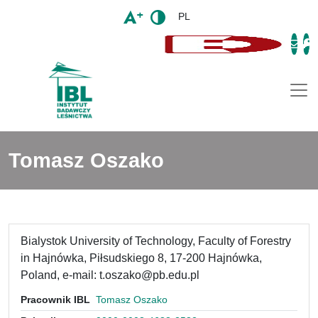
PL
Togg
Tomasz Oszako
Bialystok University of Technology, Faculty of Forestry
in Hajnówka, Piłsudskiego 8, 17-200 Hajnówka,
Poland, e-mail: t.oszako@pb.edu.pl
Pracownik IBL
Tomasz Oszako