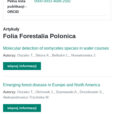
Pełna lista
0000-0003-4688-2582
publikacji -
ORCID
Artykuły
Folia Forestalia Polonica
Molecular detection of oomycetes species in water courses
Autorzy:
Oszako T.
,
Sikora K.
,
Belbahri L.
,
Nowakowska J.
więcej informacji
Emerging forest disease in Europe and North America
Autorzy:
Oszako T.
,
Olchowik J.
,
Szaniawski A.
,
Drozdowski S.
,
Aleksandrowicz-Trzcińska M.
więcej informacji