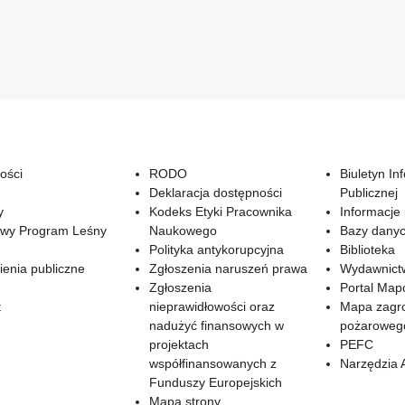
ości
RODO
Biuletyn In
Deklaracja dostępności
Publicznej
y
Kodeks Etyki Pracownika
Informacje
wy Program Leśny
Naukowego
Bazy dany
Polityka antykorupcyjna
Biblioteka
enia publiczne
Zgłoszenia naruszeń prawa
Wydawnict
Zgłoszenia
Portal Ma
t
nieprawidłowości oraz
Mapa zagr
nadużyć finansowych w
pożaroweg
projektach
PEFC
współfinansowanych z
Narzędzia 
Funduszy Europejskich
Mapa strony