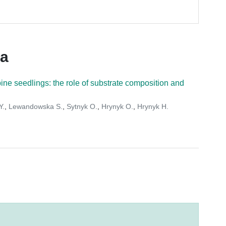
ca
ine seedlings: the role of substrate composition and
Y.
,
Lewandowska S.
,
Sytnyk O.
,
Hrynyk O.
,
Hrynyk H.