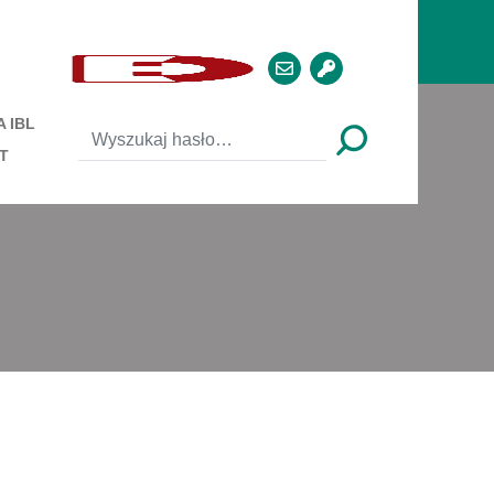
 IBL
T