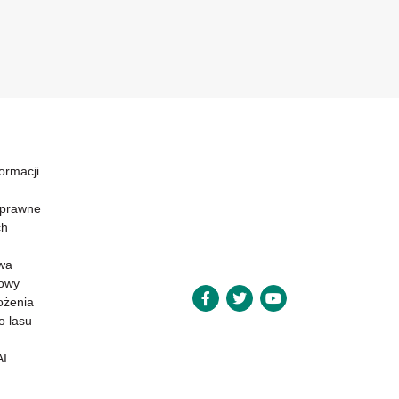
formacji
 prawne
ch
wa
powy
ożenia
o lasu
AI