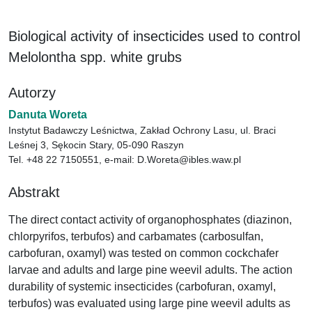
Biological activity of insecticides used to control
Melolontha spp. white grubs
Autorzy
Danuta Woreta
Instytut Badawczy Leśnictwa, Zakład Ochrony Lasu, ul. Braci
Leśnej 3, Sękocin Stary, 05-090 Raszyn
Tel. +48 22 7150551, e-mail: D.Woreta@ibles.waw.pl
Abstrakt
The direct contact activity of organophosphates (diazinon,
chlorpyrifos, terbufos) and carbamates (carbosulfan,
carbofuran, oxamyl) was tested on common cockchafer
larvae and adults and large pine weevil adults. The action
durability of systemic insecticides (carbofuran, oxamyl,
terbufos) was evaluated using large pine weevil adults as