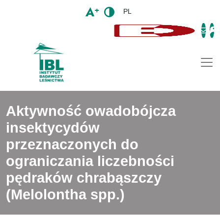
PL
Togg
Aktywność owadobójcza
insektycydów
przeznaczonych do
ograniczania liczebności
pędraków chrabąszczy
(Melolontha spp.)