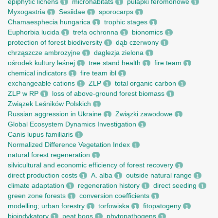
epiphytic lichens
microhabitats
pułapki feromonowe
1
1
1
Myxogastria
Sesiidae
sporocarps
1
1
1
Chamaesphecia hungarica
trophic stages
1
1
Euphorbia lucida
trefa ochronna
bionomics
1
1
1
protection of forest biodiversity
dąb czerwony
1
1
chrząszcze ambrozyjne
daglezja zielona
1
1
ośrodek kultury leśnej
tree stand health
fire team
1
1
1
chemical indicators
fire team ibl
1
1
exchangeable cations
ZLP
total organic carbon
1
1
1
ZLP w RP
loss of above-ground forest biomass
1
1
Związek Leśników Polskich
1
Russian aggression in Ukraine
Związki zawodowe
1
1
Global Ecosystem Dynamics Investigation
1
Canis lupus familiaris
1
Normalized Difference Vegetation Index
1
natural forest regeneration
1
silvicultural and economic efficiency of forest recovery
1
direct production costs
A. alba
outside natural range
1
1
1
climate adaptation
regeneration history
direct seeding
1
1
1
green zone forests
conversion coefficients
1
1
modelling; urban forestry
torfowiska
fitopatogeny
1
1
1
bioindykatory
peat bogs
phytopathogens
1
1
1