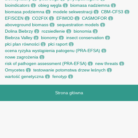
bioindicators
obieg węgla
biomasa nadziemna
1
1
1
biomasa podziemna
modele sekwestracji
CBM-CFS3
1
1
1
EFISCEN
CO2FIX
EFIMOD
CASMOFOR
1
1
1
1
aboveground biomass
sequestration models
1
1
Dolina Biebrzy
rozsiedlenie
bionomia
2
3
3
Biebrza Valley
bionomy
insect conservation
2
2
2
płci plan równości
płci raport
1
1
ocena ryzyka wystąpienia patogenu (PRA-EFSA)
1
nowe zagrożenia
1
risk of pathogen assessment (PRA-EFSA)
new threats
1
1
Omycetes
testowanie potomstwa drzew leśnych
1
1
wartość genetyczna
fenotyp
1
1
Strona główna