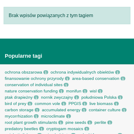
Brak wpisów powiązanych z tym tagiem
Popularne tagi
ochrona obszarowa
ochrona indywidualnych obiektów
1
1
finansowanie ochrony przyrody
area-based conservation
1
1
conservation of individual sites
1
nature conservation funding
monifun
wisl
1
1
1
ptak drapieżny
nornik zwyczajny
południowa Polska
1
1
1
bird of prey
common vole
PPGIS
live biomass
1
1
1
1
carbon storage
accumulated energy
container culture
1
1
1
mycorrhization
microclimate
1
1
root рlant growth stimulants
pine seeds
perlite
1
1
1
predatory beetles
cryptogam mosaics
1
1