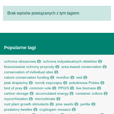
Brak wpisów powiązanych z tym tagiem
Popularne tagi
ochrona obszarowa
ochrona indywidualnych obiektów
1
1
finansowanie ochrony przyrody
area-based conservation
1
1
conservation of individual sites
1
nature conservation funding
monifun
wisl
1
1
1
ptak drapieżny
nornik zwyczajny
południowa Polska
1
1
1
bird of prey
common vole
PPGIS
live biomass
1
1
1
1
carbon storage
accumulated energy
container culture
1
1
1
mycorrhization
microclimate
1
1
root рlant growth stimulants
pine seeds
perlite
1
1
1
predatory beetles
cryptogam mosaics
1
1