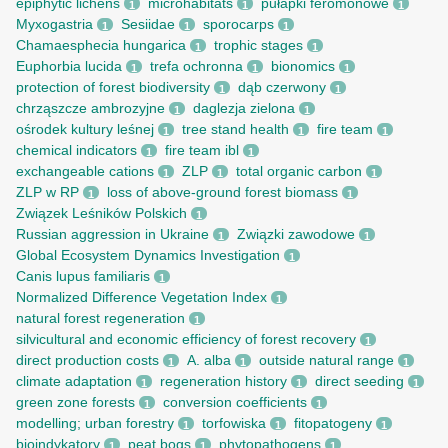
epiphytic lichens
microhabitats
pułapki feromonowe
1
1
1
Myxogastria
Sesiidae
sporocarps
1
1
1
Chamaesphecia hungarica
trophic stages
1
1
Euphorbia lucida
trefa ochronna
bionomics
1
1
1
protection of forest biodiversity
dąb czerwony
1
1
chrząszcze ambrozyjne
daglezja zielona
1
1
ośrodek kultury leśnej
tree stand health
fire team
1
1
1
chemical indicators
fire team ibl
1
1
exchangeable cations
ZLP
total organic carbon
1
1
1
ZLP w RP
loss of above-ground forest biomass
1
1
Związek Leśników Polskich
1
Russian aggression in Ukraine
Związki zawodowe
1
1
Global Ecosystem Dynamics Investigation
1
Canis lupus familiaris
1
Normalized Difference Vegetation Index
1
natural forest regeneration
1
silvicultural and economic efficiency of forest recovery
1
direct production costs
A. alba
outside natural range
1
1
1
climate adaptation
regeneration history
direct seeding
1
1
1
green zone forests
conversion coefficients
1
1
modelling; urban forestry
torfowiska
fitopatogeny
1
1
1
bioindykatory
peat bogs
phytopathogens
1
1
1