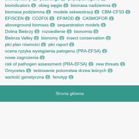
bioindicators
obieg węgla
biomasa nadziemna
1
1
1
biomasa podziemna
modele sekwestracji
CBM-CFS3
1
1
1
EFISCEN
CO2FIX
EFIMOD
CASMOFOR
1
1
1
1
aboveground biomass
sequestration models
1
1
Dolina Biebrzy
rozsiedlenie
bionomia
2
3
3
Biebrza Valley
bionomy
insect conservation
2
2
2
płci plan równości
płci raport
1
1
ocena ryzyka wystąpienia patogenu (PRA-EFSA)
1
nowe zagrożenia
1
risk of pathogen assessment (PRA-EFSA)
new threats
1
1
Omycetes
testowanie potomstwa drzew leśnych
1
1
wartość genetyczna
fenotyp
1
1
Strona główna