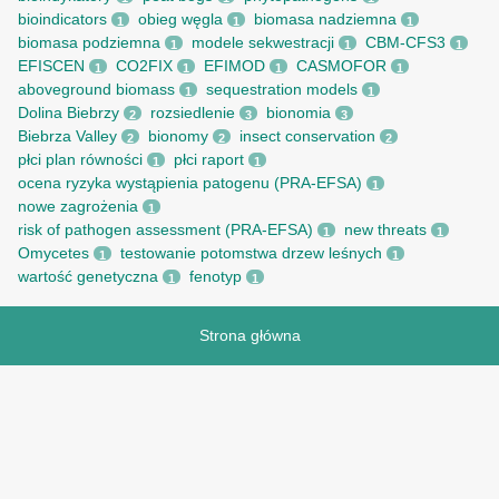
bioindicators
obieg węgla
biomasa nadziemna
1
1
1
biomasa podziemna
modele sekwestracji
CBM-CFS3
1
1
1
EFISCEN
CO2FIX
EFIMOD
CASMOFOR
1
1
1
1
aboveground biomass
sequestration models
1
1
Dolina Biebrzy
rozsiedlenie
bionomia
2
3
3
Biebrza Valley
bionomy
insect conservation
2
2
2
płci plan równości
płci raport
1
1
ocena ryzyka wystąpienia patogenu (PRA-EFSA)
1
nowe zagrożenia
1
risk of pathogen assessment (PRA-EFSA)
new threats
1
1
Omycetes
testowanie potomstwa drzew leśnych
1
1
wartość genetyczna
fenotyp
1
1
Strona główna