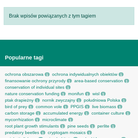
Brak wpisów powiązanych z tym tagiem
Popularne tagi
ochrona obszarowa
ochrona indywidualnych obiektów
1
1
finansowanie ochrony przyrody
area-based conservation
1
1
conservation of individual sites
1
nature conservation funding
monifun
wisl
1
1
1
ptak drapieżny
nornik zwyczajny
południowa Polska
1
1
1
bird of prey
common vole
PPGIS
live biomass
1
1
1
1
carbon storage
accumulated energy
container culture
1
1
1
mycorrhization
microclimate
1
1
root рlant growth stimulants
pine seeds
perlite
1
1
1
predatory beetles
cryptogam mosaics
1
1