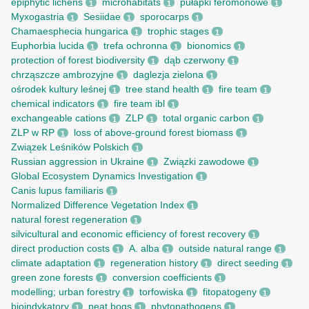
epiphytic lichens
microhabitats
pułapki feromonowe
1
1
1
Myxogastria
Sesiidae
sporocarps
1
1
1
Chamaesphecia hungarica
trophic stages
1
1
Euphorbia lucida
trefa ochronna
bionomics
1
1
1
protection of forest biodiversity
dąb czerwony
1
1
chrząszcze ambrozyjne
daglezja zielona
1
1
ośrodek kultury leśnej
tree stand health
fire team
1
1
1
chemical indicators
fire team ibl
1
1
exchangeable cations
ZLP
total organic carbon
1
1
1
ZLP w RP
loss of above-ground forest biomass
1
1
Związek Leśników Polskich
1
Russian aggression in Ukraine
Związki zawodowe
1
1
Global Ecosystem Dynamics Investigation
1
Canis lupus familiaris
1
Normalized Difference Vegetation Index
1
natural forest regeneration
1
silvicultural and economic efficiency of forest recovery
1
direct production costs
A. alba
outside natural range
1
1
1
climate adaptation
regeneration history
direct seeding
1
1
1
green zone forests
conversion coefficients
1
1
modelling; urban forestry
torfowiska
fitopatogeny
1
1
1
bioindykatory
peat bogs
phytopathogens
1
1
1