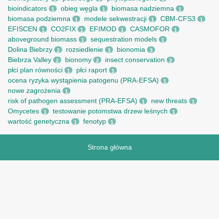
bioindicators
obieg węgla
biomasa nadziemna
1
1
1
biomasa podziemna
modele sekwestracji
CBM-CFS3
1
1
1
EFISCEN
CO2FIX
EFIMOD
CASMOFOR
1
1
1
1
aboveground biomass
sequestration models
1
1
Dolina Biebrzy
rozsiedlenie
bionomia
2
3
3
Biebrza Valley
bionomy
insect conservation
2
2
2
płci plan równości
płci raport
1
1
ocena ryzyka wystąpienia patogenu (PRA-EFSA)
1
nowe zagrożenia
1
risk of pathogen assessment (PRA-EFSA)
new threats
1
1
Omycetes
testowanie potomstwa drzew leśnych
1
1
wartość genetyczna
fenotyp
1
1
Strona główna