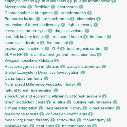
epiphytic lichens
microhabitats
pułapki feromonowe
1
1
1
Myxogastria
Sesiidae
sporocarps
1
1
1
Chamaesphecia hungarica
trophic stages
1
1
Euphorbia lucida
trefa ochronna
bionomics
1
1
1
protection of forest biodiversity
dąb czerwony
1
1
chrząszcze ambrozyjne
daglezja zielona
1
1
ośrodek kultury leśnej
tree stand health
fire team
1
1
1
chemical indicators
fire team ibl
1
1
exchangeable cations
ZLP
total organic carbon
1
1
1
ZLP w RP
loss of above-ground forest biomass
1
1
Związek Leśników Polskich
1
Russian aggression in Ukraine
Związki zawodowe
1
1
Global Ecosystem Dynamics Investigation
1
Canis lupus familiaris
1
Normalized Difference Vegetation Index
1
natural forest regeneration
1
silvicultural and economic efficiency of forest recovery
1
direct production costs
A. alba
outside natural range
1
1
1
climate adaptation
regeneration history
direct seeding
1
1
1
green zone forests
conversion coefficients
1
1
modelling; urban forestry
torfowiska
fitopatogeny
1
1
1
bioindykatory
peat bogs
phytopathogens
1
1
1