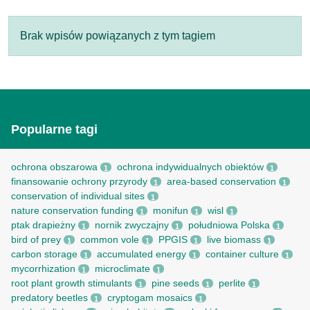
Brak wpisów powiązanych z tym tagiem
Popularne tagi
ochrona obszarowa
ochrona indywidualnych obiektów
1
1
finansowanie ochrony przyrody
area-based conservation
1
1
conservation of individual sites
1
nature conservation funding
monifun
wisl
1
1
1
ptak drapieżny
nornik zwyczajny
południowa Polska
1
1
1
bird of prey
common vole
PPGIS
live biomass
1
1
1
1
carbon storage
accumulated energy
container culture
1
1
1
mycorrhization
microclimate
1
1
root рlant growth stimulants
pine seeds
perlite
1
1
1
predatory beetles
cryptogam mosaics
1
1