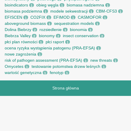
bioindicators
obieg węgla
biomasa nadziemna
1
1
1
biomasa podziemna
modele sekwestracji
CBM-CFS3
1
1
1
EFISCEN
CO2FIX
EFIMOD
CASMOFOR
1
1
1
1
aboveground biomass
sequestration models
1
1
Dolina Biebrzy
rozsiedlenie
bionomia
2
3
3
Biebrza Valley
bionomy
insect conservation
2
2
2
płci plan równości
płci raport
1
1
ocena ryzyka wystąpienia patogenu (PRA-EFSA)
1
nowe zagrożenia
1
risk of pathogen assessment (PRA-EFSA)
new threats
1
1
Omycetes
testowanie potomstwa drzew leśnych
1
1
wartość genetyczna
fenotyp
1
1
Strona główna