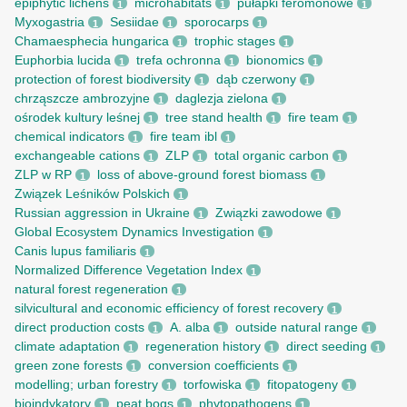
epiphytic lichens
microhabitats
pułapki feromonowe
1
1
1
Myxogastria
Sesiidae
sporocarps
1
1
1
Chamaesphecia hungarica
trophic stages
1
1
Euphorbia lucida
trefa ochronna
bionomics
1
1
1
protection of forest biodiversity
dąb czerwony
1
1
chrząszcze ambrozyjne
daglezja zielona
1
1
ośrodek kultury leśnej
tree stand health
fire team
1
1
1
chemical indicators
fire team ibl
1
1
exchangeable cations
ZLP
total organic carbon
1
1
1
ZLP w RP
loss of above-ground forest biomass
1
1
Związek Leśników Polskich
1
Russian aggression in Ukraine
Związki zawodowe
1
1
Global Ecosystem Dynamics Investigation
1
Canis lupus familiaris
1
Normalized Difference Vegetation Index
1
natural forest regeneration
1
silvicultural and economic efficiency of forest recovery
1
direct production costs
A. alba
outside natural range
1
1
1
climate adaptation
regeneration history
direct seeding
1
1
1
green zone forests
conversion coefficients
1
1
modelling; urban forestry
torfowiska
fitopatogeny
1
1
1
bioindykatory
peat bogs
phytopathogens
1
1
1