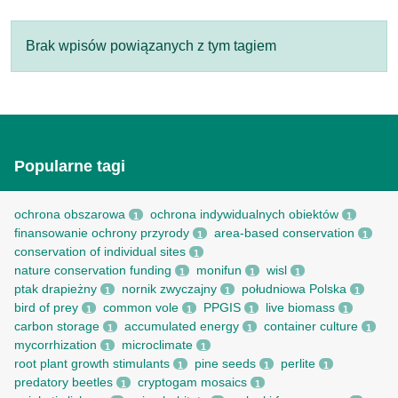
Brak wpisów powiązanych z tym tagiem
Popularne tagi
ochrona obszarowa
ochrona indywidualnych obiektów
1
1
finansowanie ochrony przyrody
area-based conservation
1
1
conservation of individual sites
1
nature conservation funding
monifun
wisl
1
1
1
ptak drapieżny
nornik zwyczajny
południowa Polska
1
1
1
bird of prey
common vole
PPGIS
live biomass
1
1
1
1
carbon storage
accumulated energy
container culture
1
1
1
mycorrhization
microclimate
1
1
root рlant growth stimulants
pine seeds
perlite
1
1
1
predatory beetles
cryptogam mosaics
1
1