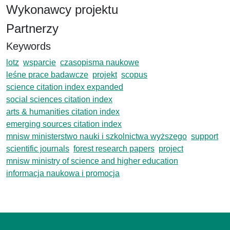
Wykonawcy projektu
Partnerzy
Keywords
lotz
wsparcie
czasopisma naukowe
leśne prace badawcze
projekt
scopus
science citation index expanded
social sciences citation index
arts & humanities citation index
emerging sources citation index
mnisw ministerstwo nauki i szkolnictwa wyższego
support
scientific journals
forest research papers
project
mnisw ministry of science and higher education
informacja naukowa i promocja