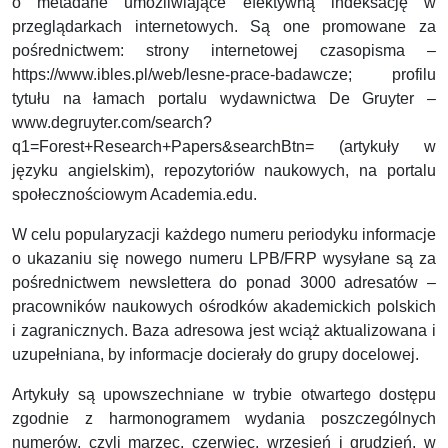
o metadane umożliwiające efektywną indeksację w
przeglądarkach internetowych. Są one promowane za
pośrednictwem: strony internetowej czasopisma –
https://www.ibles.pl/web/lesne-prace-badawcze; profilu
tytułu na łamach portalu wydawnictwa De Gruyter –
www.degruyter.com/search?
q1=Forest+Research+Papers&searchBtn= (artykuły w
języku angielskim), repozytoriów naukowych, na portalu
społecznościowym Academia.edu.
W celu popularyzacji każdego numeru periodyku informacje
o ukazaniu się nowego numeru LPB/FRP wysyłane są za
pośrednictwem newslettera do ponad 3000 adresatów –
pracowników naukowych ośrodków akademickich polskich
i zagranicznych. Baza adresowa jest wciąż aktualizowana i
uzupełniana, by informacje docierały do grupy docelowej.
Artykuły są upowszechniane w trybie otwartego dostępu
zgodnie z harmonogramem wydania poszczególnych
numerów, czyli marzec, czerwiec, wrzesień i grudzień, w