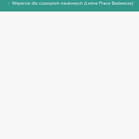
Wsparcie dla czasopism naukowych (Leśne Prace Badawcze)