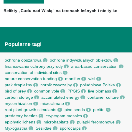
Relikty „Cudu nad Wisłą” na terenach leśnych i nie tylko
Popularne tagi
ochrona obszarowa
ochrona indywidualnych obiektów
1
1
finansowanie ochrony przyrody
area-based conservation
1
1
conservation of individual sites
1
nature conservation funding
monifun
wisl
1
1
1
ptak drapieżny
nornik zwyczajny
południowa Polska
1
1
1
bird of prey
common vole
PPGIS
live biomass
1
1
1
1
carbon storage
accumulated energy
container culture
1
1
1
mycorrhization
microclimate
1
1
root рlant growth stimulants
pine seeds
perlite
1
1
1
predatory beetles
cryptogam mosaics
1
1
epiphytic lichens
microhabitats
pułapki feromonowe
1
1
1
Myxogastria
Sesiidae
sporocarps
1
1
1