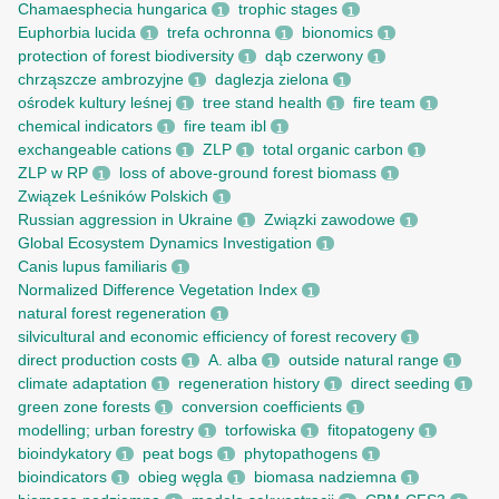
Chamaesphecia hungarica
trophic stages
1
1
Euphorbia lucida
trefa ochronna
bionomics
1
1
1
protection of forest biodiversity
dąb czerwony
1
1
chrząszcze ambrozyjne
daglezja zielona
1
1
ośrodek kultury leśnej
tree stand health
fire team
1
1
1
chemical indicators
fire team ibl
1
1
exchangeable cations
ZLP
total organic carbon
1
1
1
ZLP w RP
loss of above-ground forest biomass
1
1
Związek Leśników Polskich
1
Russian aggression in Ukraine
Związki zawodowe
1
1
Global Ecosystem Dynamics Investigation
1
Canis lupus familiaris
1
Normalized Difference Vegetation Index
1
natural forest regeneration
1
silvicultural and economic efficiency of forest recovery
1
direct production costs
A. alba
outside natural range
1
1
1
climate adaptation
regeneration history
direct seeding
1
1
1
green zone forests
conversion coefficients
1
1
modelling; urban forestry
torfowiska
fitopatogeny
1
1
1
bioindykatory
peat bogs
phytopathogens
1
1
1
bioindicators
obieg węgla
biomasa nadziemna
1
1
1