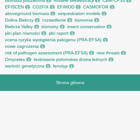
biomasa podziemna
modele sekwestracji
CBM-CFS3
1
1
1
EFISCEN
CO2FIX
EFIMOD
CASMOFOR
1
1
1
1
aboveground biomass
sequestration models
1
1
Dolina Biebrzy
rozsiedlenie
bionomia
2
3
3
Biebrza Valley
bionomy
insect conservation
2
2
2
płci plan równości
płci raport
1
1
ocena ryzyka wystąpienia patogenu (PRA-EFSA)
1
nowe zagrożenia
1
risk of pathogen assessment (PRA-EFSA)
new threats
1
1
Omycetes
testowanie potomstwa drzew leśnych
1
1
wartość genetyczna
fenotyp
1
1
Strona główna