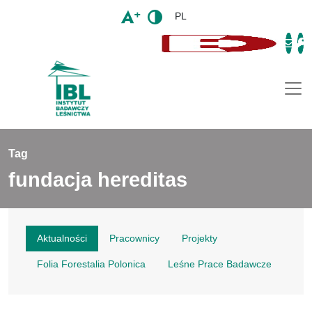
PL
Togg
Tag
fundacja hereditas
Aktualności
Pracownicy
Projekty
Folia Forestalia Polonica
Leśne Prace Badawcze