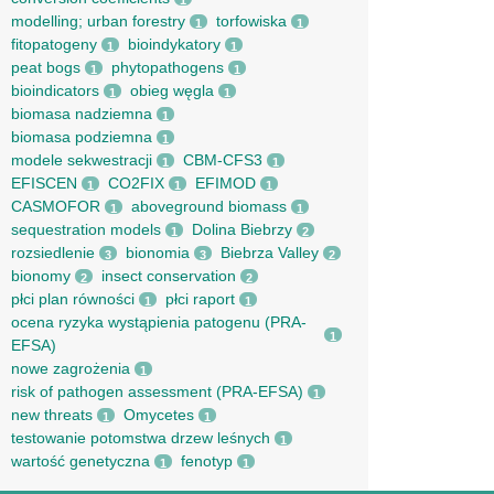
1
modelling; urban forestry
torfowiska
1
1
fitopatogeny
bioindykatory
1
1
peat bogs
phytopathogens
1
1
bioindicators
obieg węgla
1
1
biomasa nadziemna
1
biomasa podziemna
1
modele sekwestracji
CBM-CFS3
1
1
EFISCEN
CO2FIX
EFIMOD
1
1
1
CASMOFOR
aboveground biomass
1
1
sequestration models
Dolina Biebrzy
1
2
rozsiedlenie
bionomia
Biebrza Valley
3
3
2
bionomy
insect conservation
2
2
płci plan równości
płci raport
1
1
ocena ryzyka wystąpienia patogenu (PRA-
1
EFSA)
nowe zagrożenia
1
risk of pathogen assessment (PRA-EFSA)
1
new threats
Omycetes
1
1
testowanie potomstwa drzew leśnych
1
wartość genetyczna
fenotyp
1
1