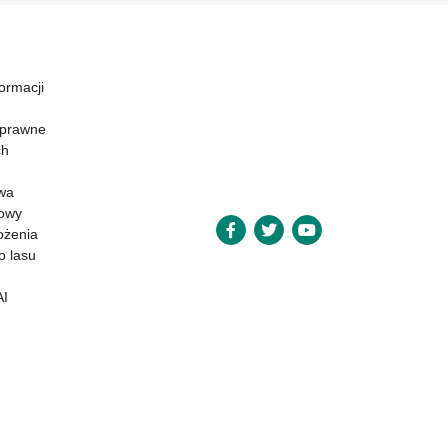
formacji
 prawne
ch
wa
powy
ożenia
o lasu
AI