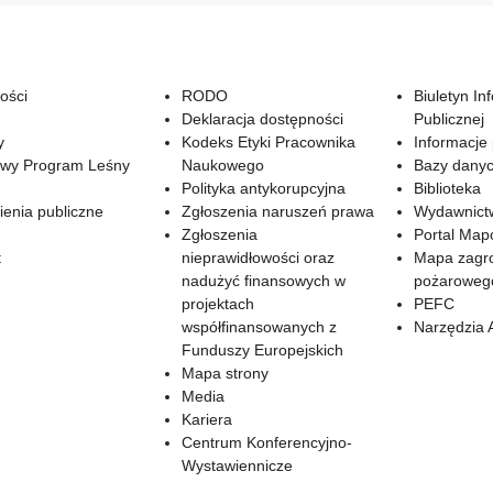
ości
RODO
Biuletyn In
Deklaracja dostępności
Publicznej
y
Kodeks Etyki Pracownika
Informacje
wy Program Leśny
Naukowego
Bazy dany
Polityka antykorupcyjna
Biblioteka
enia publiczne
Zgłoszenia naruszeń prawa
Wydawnict
Zgłoszenia
Portal Ma
t
nieprawidłowości oraz
Mapa zagr
nadużyć finansowych w
pożaroweg
projektach
PEFC
współfinansowanych z
Narzędzia 
Funduszy Europejskich
Mapa strony
Media
Kariera
Centrum Konferencyjno-
Wystawiennicze