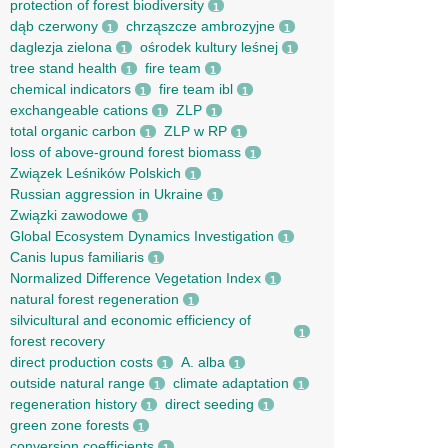
protection of forest biodiversity
1
dąb czerwony
chrząszcze ambrozyjne
1
1
daglezja zielona
ośrodek kultury leśnej
1
1
tree stand health
fire team
1
1
chemical indicators
fire team ibl
1
1
exchangeable cations
ZLP
1
1
total organic carbon
ZLP w RP
1
1
loss of above-ground forest biomass
1
Związek Leśników Polskich
1
Russian aggression in Ukraine
1
Związki zawodowe
1
Global Ecosystem Dynamics Investigation
1
Canis lupus familiaris
1
Normalized Difference Vegetation Index
1
natural forest regeneration
1
silvicultural and economic efficiency of
1
forest recovery
direct production costs
A. alba
1
1
outside natural range
climate adaptation
1
1
regeneration history
direct seeding
1
1
green zone forests
1
conversion coefficients