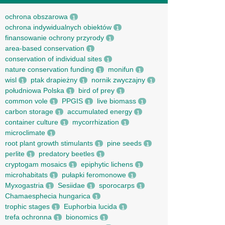
ochrona obszarowa
1
ochrona indywidualnych obiektów
1
finansowanie ochrony przyrody
1
area-based conservation
1
conservation of individual sites
1
nature conservation funding
monifun
1
1
wisl
ptak drapieżny
nornik zwyczajny
1
1
1
południowa Polska
bird of prey
1
1
common vole
PPGIS
live biomass
1
1
1
carbon storage
accumulated energy
1
1
container culture
mycorrhization
1
1
microclimate
1
root рlant growth stimulants
pine seeds
1
1
perlite
predatory beetles
1
1
cryptogam mosaics
epiphytic lichens
1
1
microhabitats
pułapki feromonowe
1
1
Myxogastria
Sesiidae
sporocarps
1
1
1
Chamaesphecia hungarica
1
trophic stages
Euphorbia lucida
1
1
trefa ochronna
bionomics
1
1