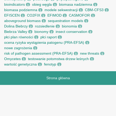
bioindicators
obieg węgla
biomasa nadziemna
1
1
1
biomasa podziemna
modele sekwestracji
CBM-CFS3
1
1
1
EFISCEN
CO2FIX
EFIMOD
CASMOFOR
1
1
1
1
aboveground biomass
sequestration models
1
1
Dolina Biebrzy
rozsiedlenie
bionomia
2
3
3
Biebrza Valley
bionomy
insect conservation
2
2
2
płci plan równości
płci raport
1
1
ocena ryzyka wystąpienia patogenu (PRA-EFSA)
1
nowe zagrożenia
1
risk of pathogen assessment (PRA-EFSA)
new threats
1
1
Omycetes
testowanie potomstwa drzew leśnych
1
1
wartość genetyczna
fenotyp
1
1
Strona główna