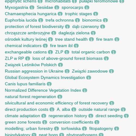
epiphytic lichens
microhabitats
pułapki feromonowe
1
1
1
Myxogastria
Sesiidae
sporocarps
1
1
1
Chamaesphecia hungarica
trophic stages
1
1
Euphorbia lucida
trefa ochronna
bionomics
1
1
1
protection of forest biodiversity
dąb czerwony
1
1
chrząszcze ambrozyjne
daglezja zielona
1
1
ośrodek kultury leśnej
tree stand health
fire team
1
1
1
chemical indicators
fire team ibl
1
1
exchangeable cations
ZLP
total organic carbon
1
1
1
ZLP w RP
loss of above-ground forest biomass
1
1
Związek Leśników Polskich
1
Russian aggression in Ukraine
Związki zawodowe
1
1
Global Ecosystem Dynamics Investigation
1
Canis lupus familiaris
1
Normalized Difference Vegetation Index
1
natural forest regeneration
1
silvicultural and economic efficiency of forest recovery
1
direct production costs
A. alba
outside natural range
1
1
1
climate adaptation
regeneration history
direct seeding
1
1
1
green zone forests
conversion coefficients
1
1
modelling; urban forestry
torfowiska
fitopatogeny
1
1
1
bioindykatory
peat bogs
phytopathogens
1
1
1