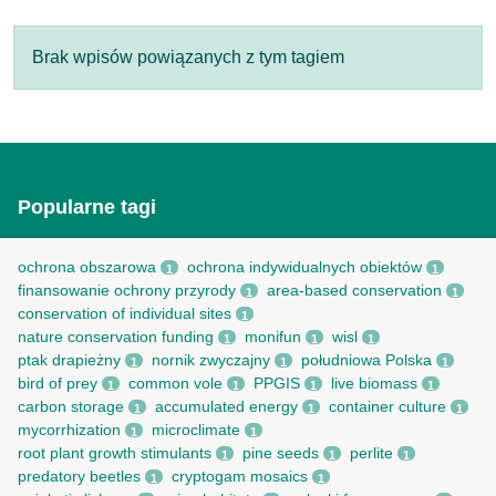
Brak wpisów powiązanych z tym tagiem
Popularne tagi
ochrona obszarowa
ochrona indywidualnych obiektów
1
1
finansowanie ochrony przyrody
area-based conservation
1
1
conservation of individual sites
1
nature conservation funding
monifun
wisl
1
1
1
ptak drapieżny
nornik zwyczajny
południowa Polska
1
1
1
bird of prey
common vole
PPGIS
live biomass
1
1
1
1
carbon storage
accumulated energy
container culture
1
1
1
mycorrhization
microclimate
1
1
root рlant growth stimulants
pine seeds
perlite
1
1
1
predatory beetles
cryptogam mosaics
1
1