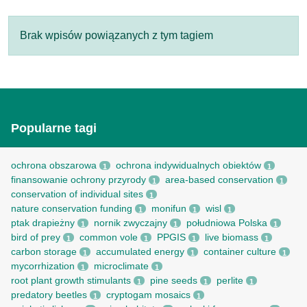
Brak wpisów powiązanych z tym tagiem
Popularne tagi
ochrona obszarowa
ochrona indywidualnych obiektów
1
1
finansowanie ochrony przyrody
area-based conservation
1
1
conservation of individual sites
1
nature conservation funding
monifun
wisl
1
1
1
ptak drapieżny
nornik zwyczajny
południowa Polska
1
1
1
bird of prey
common vole
PPGIS
live biomass
1
1
1
1
carbon storage
accumulated energy
container culture
1
1
1
mycorrhization
microclimate
1
1
root рlant growth stimulants
pine seeds
perlite
1
1
1
predatory beetles
cryptogam mosaics
1
1