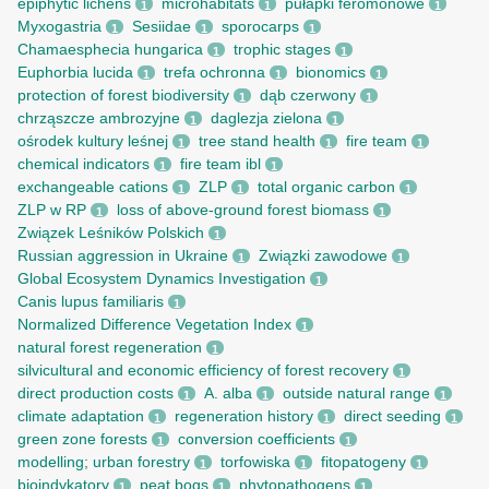
epiphytic lichens
microhabitats
pułapki feromonowe
1
1
1
Myxogastria
Sesiidae
sporocarps
1
1
1
Chamaesphecia hungarica
trophic stages
1
1
Euphorbia lucida
trefa ochronna
bionomics
1
1
1
protection of forest biodiversity
dąb czerwony
1
1
chrząszcze ambrozyjne
daglezja zielona
1
1
ośrodek kultury leśnej
tree stand health
fire team
1
1
1
chemical indicators
fire team ibl
1
1
exchangeable cations
ZLP
total organic carbon
1
1
1
ZLP w RP
loss of above-ground forest biomass
1
1
Związek Leśników Polskich
1
Russian aggression in Ukraine
Związki zawodowe
1
1
Global Ecosystem Dynamics Investigation
1
Canis lupus familiaris
1
Normalized Difference Vegetation Index
1
natural forest regeneration
1
silvicultural and economic efficiency of forest recovery
1
direct production costs
A. alba
outside natural range
1
1
1
climate adaptation
regeneration history
direct seeding
1
1
1
green zone forests
conversion coefficients
1
1
modelling; urban forestry
torfowiska
fitopatogeny
1
1
1
bioindykatory
peat bogs
phytopathogens
1
1
1