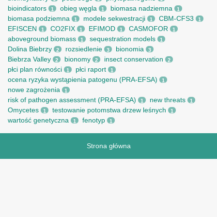
bioindicators
obieg węgla
biomasa nadziemna
1
1
1
biomasa podziemna
modele sekwestracji
CBM-CFS3
1
1
1
EFISCEN
CO2FIX
EFIMOD
CASMOFOR
1
1
1
1
aboveground biomass
sequestration models
1
1
Dolina Biebrzy
rozsiedlenie
bionomia
2
3
3
Biebrza Valley
bionomy
insect conservation
2
2
2
płci plan równości
płci raport
1
1
ocena ryzyka wystąpienia patogenu (PRA-EFSA)
1
nowe zagrożenia
1
risk of pathogen assessment (PRA-EFSA)
new threats
1
1
Omycetes
testowanie potomstwa drzew leśnych
1
1
wartość genetyczna
fenotyp
1
1
Strona główna