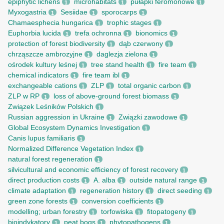
epiphytic lichens
microhabitats
pułapki feromonowe
1
1
1
Myxogastria
Sesiidae
sporocarps
1
1
1
Chamaesphecia hungarica
trophic stages
1
1
Euphorbia lucida
trefa ochronna
bionomics
1
1
1
protection of forest biodiversity
dąb czerwony
1
1
chrząszcze ambrozyjne
daglezja zielona
1
1
ośrodek kultury leśnej
tree stand health
fire team
1
1
1
chemical indicators
fire team ibl
1
1
exchangeable cations
ZLP
total organic carbon
1
1
1
ZLP w RP
loss of above-ground forest biomass
1
1
Związek Leśników Polskich
1
Russian aggression in Ukraine
Związki zawodowe
1
1
Global Ecosystem Dynamics Investigation
1
Canis lupus familiaris
1
Normalized Difference Vegetation Index
1
natural forest regeneration
1
silvicultural and economic efficiency of forest recovery
1
direct production costs
A. alba
outside natural range
1
1
1
climate adaptation
regeneration history
direct seeding
1
1
1
green zone forests
conversion coefficients
1
1
modelling; urban forestry
torfowiska
fitopatogeny
1
1
1
bioindykatory
peat bogs
phytopathogens
1
1
1