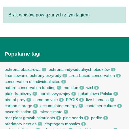
Brak wpisów powiązanych z tym tagiem
Popularne tagi
ochrona obszarowa
ochrona indywidualnych obiektów
1
1
finansowanie ochrony przyrody
area-based conservation
1
1
conservation of individual sites
1
nature conservation funding
monifun
wisl
1
1
1
ptak drapieżny
nornik zwyczajny
południowa Polska
1
1
1
bird of prey
common vole
PPGIS
live biomass
1
1
1
1
carbon storage
accumulated energy
container culture
1
1
1
mycorrhization
microclimate
1
1
root рlant growth stimulants
pine seeds
perlite
1
1
1
predatory beetles
cryptogam mosaics
1
1