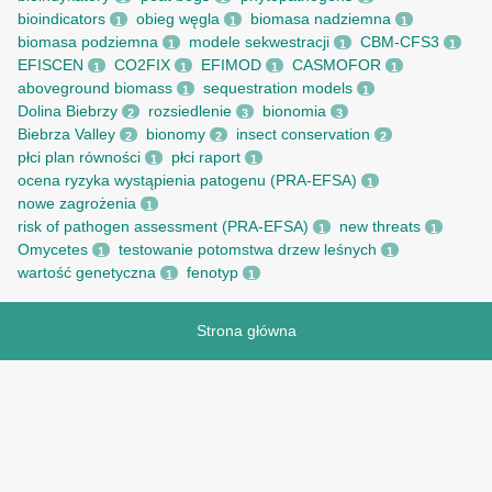
bioindicators
obieg węgla
biomasa nadziemna
1
1
1
biomasa podziemna
modele sekwestracji
CBM-CFS3
1
1
1
EFISCEN
CO2FIX
EFIMOD
CASMOFOR
1
1
1
1
aboveground biomass
sequestration models
1
1
Dolina Biebrzy
rozsiedlenie
bionomia
2
3
3
Biebrza Valley
bionomy
insect conservation
2
2
2
płci plan równości
płci raport
1
1
ocena ryzyka wystąpienia patogenu (PRA-EFSA)
1
nowe zagrożenia
1
risk of pathogen assessment (PRA-EFSA)
new threats
1
1
Omycetes
testowanie potomstwa drzew leśnych
1
1
wartość genetyczna
fenotyp
1
1
Strona główna