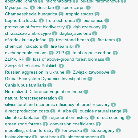
epiphytic lichens
microhabitats
pułapki feromonowe
1
1
1
Myxogastria
Sesiidae
sporocarps
1
1
1
Chamaesphecia hungarica
trophic stages
1
1
Euphorbia lucida
trefa ochronna
bionomics
1
1
1
protection of forest biodiversity
dąb czerwony
1
1
chrząszcze ambrozyjne
daglezja zielona
1
1
ośrodek kultury leśnej
tree stand health
fire team
1
1
1
chemical indicators
fire team ibl
1
1
exchangeable cations
ZLP
total organic carbon
1
1
1
ZLP w RP
loss of above-ground forest biomass
1
1
Związek Leśników Polskich
1
Russian aggression in Ukraine
Związki zawodowe
1
1
Global Ecosystem Dynamics Investigation
1
Canis lupus familiaris
1
Normalized Difference Vegetation Index
1
natural forest regeneration
1
silvicultural and economic efficiency of forest recovery
1
direct production costs
A. alba
outside natural range
1
1
1
climate adaptation
regeneration history
direct seeding
1
1
1
green zone forests
conversion coefficients
1
1
modelling; urban forestry
torfowiska
fitopatogeny
1
1
1
bioindykatory
peat bogs
phytopathogens
1
1
1