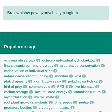
Brak wpisów powiązanych z tym tagiem
Popularne tagi
ochrona obszarowa
ochrona indywidualnych obiektów
1
1
finansowanie ochrony przyrody
area-based conservation
1
1
conservation of individual sites
1
nature conservation funding
monifun
wisl
1
1
1
ptak drapieżny
nornik zwyczajny
południowa Polska
1
1
1
bird of prey
common vole
PPGIS
live biomass
1
1
1
1
carbon storage
accumulated energy
container culture
1
1
1
mycorrhization
microclimate
1
1
root рlant growth stimulants
pine seeds
perlite
1
1
1
predatory beetles
cryptogam mosaics
1
1