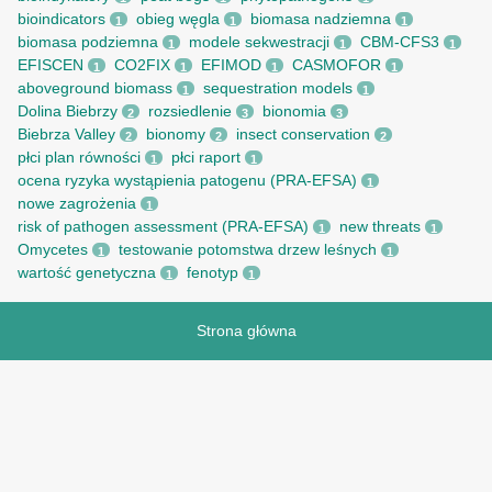
bioindicators
obieg węgla
biomasa nadziemna
1
1
1
biomasa podziemna
modele sekwestracji
CBM-CFS3
1
1
1
EFISCEN
CO2FIX
EFIMOD
CASMOFOR
1
1
1
1
aboveground biomass
sequestration models
1
1
Dolina Biebrzy
rozsiedlenie
bionomia
2
3
3
Biebrza Valley
bionomy
insect conservation
2
2
2
płci plan równości
płci raport
1
1
ocena ryzyka wystąpienia patogenu (PRA-EFSA)
1
nowe zagrożenia
1
risk of pathogen assessment (PRA-EFSA)
new threats
1
1
Omycetes
testowanie potomstwa drzew leśnych
1
1
wartość genetyczna
fenotyp
1
1
Strona główna