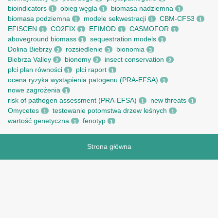
bioindicators
obieg węgla
biomasa nadziemna
1
1
1
biomasa podziemna
modele sekwestracji
CBM-CFS3
1
1
1
EFISCEN
CO2FIX
EFIMOD
CASMOFOR
1
1
1
1
aboveground biomass
sequestration models
1
1
Dolina Biebrzy
rozsiedlenie
bionomia
2
3
3
Biebrza Valley
bionomy
insect conservation
2
2
2
płci plan równości
płci raport
1
1
ocena ryzyka wystąpienia patogenu (PRA-EFSA)
1
nowe zagrożenia
1
risk of pathogen assessment (PRA-EFSA)
new threats
1
1
Omycetes
testowanie potomstwa drzew leśnych
1
1
wartość genetyczna
fenotyp
1
1
Strona główna