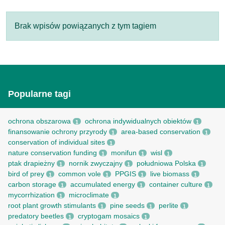
Brak wpisów powiązanych z tym tagiem
Popularne tagi
ochrona obszarowa
ochrona indywidualnych obiektów
1
1
finansowanie ochrony przyrody
area-based conservation
1
1
conservation of individual sites
1
nature conservation funding
monifun
wisl
1
1
1
ptak drapieżny
nornik zwyczajny
południowa Polska
1
1
1
bird of prey
common vole
PPGIS
live biomass
1
1
1
1
carbon storage
accumulated energy
container culture
1
1
1
mycorrhization
microclimate
1
1
root рlant growth stimulants
pine seeds
perlite
1
1
1
predatory beetles
cryptogam mosaics
1
1