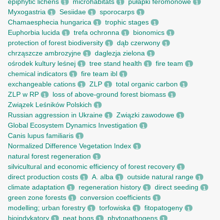
epiphytic lichens
microhabitats
pułapki feromonowe
1
1
1
Myxogastria
Sesiidae
sporocarps
1
1
1
Chamaesphecia hungarica
trophic stages
1
1
Euphorbia lucida
trefa ochronna
bionomics
1
1
1
protection of forest biodiversity
dąb czerwony
1
1
chrząszcze ambrozyjne
daglezja zielona
1
1
ośrodek kultury leśnej
tree stand health
fire team
1
1
1
chemical indicators
fire team ibl
1
1
exchangeable cations
ZLP
total organic carbon
1
1
1
ZLP w RP
loss of above-ground forest biomass
1
1
Związek Leśników Polskich
1
Russian aggression in Ukraine
Związki zawodowe
1
1
Global Ecosystem Dynamics Investigation
1
Canis lupus familiaris
1
Normalized Difference Vegetation Index
1
natural forest regeneration
1
silvicultural and economic efficiency of forest recovery
1
direct production costs
A. alba
outside natural range
1
1
1
climate adaptation
regeneration history
direct seeding
1
1
1
green zone forests
conversion coefficients
1
1
modelling; urban forestry
torfowiska
fitopatogeny
1
1
1
bioindykatory
peat bogs
phytopathogens
1
1
1