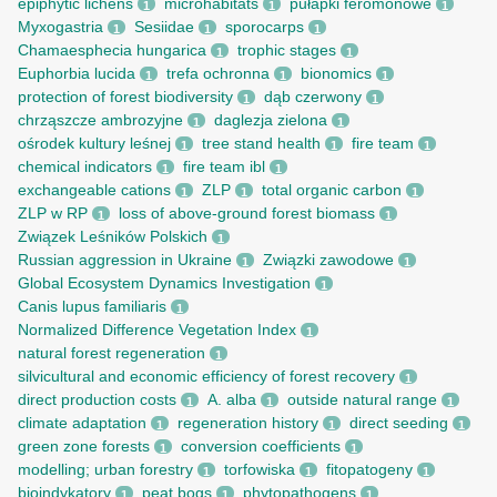
epiphytic lichens
microhabitats
pułapki feromonowe
1
1
1
Myxogastria
Sesiidae
sporocarps
1
1
1
Chamaesphecia hungarica
trophic stages
1
1
Euphorbia lucida
trefa ochronna
bionomics
1
1
1
protection of forest biodiversity
dąb czerwony
1
1
chrząszcze ambrozyjne
daglezja zielona
1
1
ośrodek kultury leśnej
tree stand health
fire team
1
1
1
chemical indicators
fire team ibl
1
1
exchangeable cations
ZLP
total organic carbon
1
1
1
ZLP w RP
loss of above-ground forest biomass
1
1
Związek Leśników Polskich
1
Russian aggression in Ukraine
Związki zawodowe
1
1
Global Ecosystem Dynamics Investigation
1
Canis lupus familiaris
1
Normalized Difference Vegetation Index
1
natural forest regeneration
1
silvicultural and economic efficiency of forest recovery
1
direct production costs
A. alba
outside natural range
1
1
1
climate adaptation
regeneration history
direct seeding
1
1
1
green zone forests
conversion coefficients
1
1
modelling; urban forestry
torfowiska
fitopatogeny
1
1
1
bioindykatory
peat bogs
phytopathogens
1
1
1