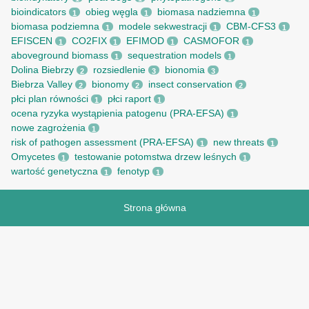
bioindicators
obieg węgla
biomasa nadziemna
1
1
1
biomasa podziemna
modele sekwestracji
CBM-CFS3
1
1
1
EFISCEN
CO2FIX
EFIMOD
CASMOFOR
1
1
1
1
aboveground biomass
sequestration models
1
1
Dolina Biebrzy
rozsiedlenie
bionomia
2
3
3
Biebrza Valley
bionomy
insect conservation
2
2
2
płci plan równości
płci raport
1
1
ocena ryzyka wystąpienia patogenu (PRA-EFSA)
1
nowe zagrożenia
1
risk of pathogen assessment (PRA-EFSA)
new threats
1
1
Omycetes
testowanie potomstwa drzew leśnych
1
1
wartość genetyczna
fenotyp
1
1
Strona główna