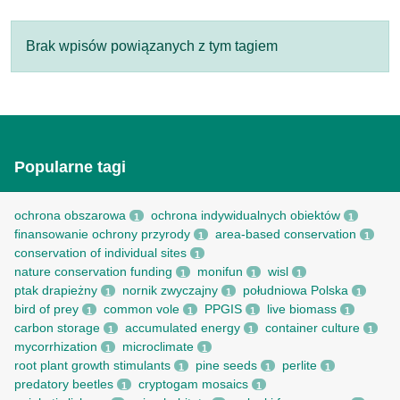
Brak wpisów powiązanych z tym tagiem
Popularne tagi
ochrona obszarowa
ochrona indywidualnych obiektów
1
1
finansowanie ochrony przyrody
area-based conservation
1
1
conservation of individual sites
1
nature conservation funding
monifun
wisl
1
1
1
ptak drapieżny
nornik zwyczajny
południowa Polska
1
1
1
bird of prey
common vole
PPGIS
live biomass
1
1
1
1
carbon storage
accumulated energy
container culture
1
1
1
mycorrhization
microclimate
1
1
root рlant growth stimulants
pine seeds
perlite
1
1
1
predatory beetles
cryptogam mosaics
1
1