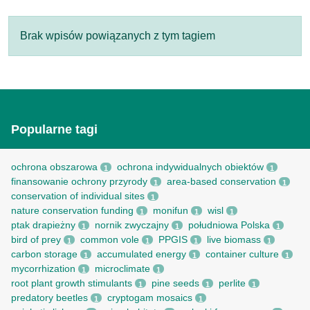
Brak wpisów powiązanych z tym tagiem
Popularne tagi
ochrona obszarowa
ochrona indywidualnych obiektów
1
1
finansowanie ochrony przyrody
area-based conservation
1
1
conservation of individual sites
1
nature conservation funding
monifun
wisl
1
1
1
ptak drapieżny
nornik zwyczajny
południowa Polska
1
1
1
bird of prey
common vole
PPGIS
live biomass
1
1
1
1
carbon storage
accumulated energy
container culture
1
1
1
mycorrhization
microclimate
1
1
root рlant growth stimulants
pine seeds
perlite
1
1
1
predatory beetles
cryptogam mosaics
1
1