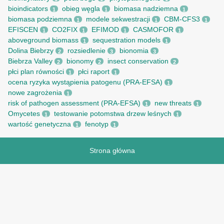
bioindicators
obieg węgla
biomasa nadziemna
1
1
1
biomasa podziemna
modele sekwestracji
CBM-CFS3
1
1
1
EFISCEN
CO2FIX
EFIMOD
CASMOFOR
1
1
1
1
aboveground biomass
sequestration models
1
1
Dolina Biebrzy
rozsiedlenie
bionomia
2
3
3
Biebrza Valley
bionomy
insect conservation
2
2
2
płci plan równości
płci raport
1
1
ocena ryzyka wystąpienia patogenu (PRA-EFSA)
1
nowe zagrożenia
1
risk of pathogen assessment (PRA-EFSA)
new threats
1
1
Omycetes
testowanie potomstwa drzew leśnych
1
1
wartość genetyczna
fenotyp
1
1
Strona główna