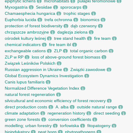
epiphytic lichens
microhabitats
pułapki feromonowe
1
1
1
Myxogastria
Sesiidae
sporocarps
1
1
1
Chamaesphecia hungarica
trophic stages
1
1
Euphorbia lucida
trefa ochronna
bionomics
1
1
1
protection of forest biodiversity
dąb czerwony
1
1
chrząszcze ambrozyjne
daglezja zielona
1
1
ośrodek kultury leśnej
tree stand health
fire team
1
1
1
chemical indicators
fire team ibl
1
1
exchangeable cations
ZLP
total organic carbon
1
1
1
ZLP w RP
loss of above-ground forest biomass
1
1
Związek Leśników Polskich
1
Russian aggression in Ukraine
Związki zawodowe
1
1
Global Ecosystem Dynamics Investigation
1
Canis lupus familiaris
1
Normalized Difference Vegetation Index
1
natural forest regeneration
1
silvicultural and economic efficiency of forest recovery
1
direct production costs
A. alba
outside natural range
1
1
1
climate adaptation
regeneration history
direct seeding
1
1
1
green zone forests
conversion coefficients
1
1
modelling; urban forestry
torfowiska
fitopatogeny
1
1
1
bioindykatory
peat bogs
phytopathogens
1
1
1