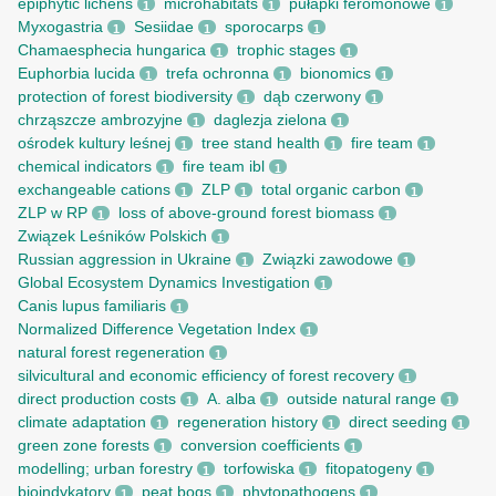
epiphytic lichens
microhabitats
pułapki feromonowe
1
1
1
Myxogastria
Sesiidae
sporocarps
1
1
1
Chamaesphecia hungarica
trophic stages
1
1
Euphorbia lucida
trefa ochronna
bionomics
1
1
1
protection of forest biodiversity
dąb czerwony
1
1
chrząszcze ambrozyjne
daglezja zielona
1
1
ośrodek kultury leśnej
tree stand health
fire team
1
1
1
chemical indicators
fire team ibl
1
1
exchangeable cations
ZLP
total organic carbon
1
1
1
ZLP w RP
loss of above-ground forest biomass
1
1
Związek Leśników Polskich
1
Russian aggression in Ukraine
Związki zawodowe
1
1
Global Ecosystem Dynamics Investigation
1
Canis lupus familiaris
1
Normalized Difference Vegetation Index
1
natural forest regeneration
1
silvicultural and economic efficiency of forest recovery
1
direct production costs
A. alba
outside natural range
1
1
1
climate adaptation
regeneration history
direct seeding
1
1
1
green zone forests
conversion coefficients
1
1
modelling; urban forestry
torfowiska
fitopatogeny
1
1
1
bioindykatory
peat bogs
phytopathogens
1
1
1