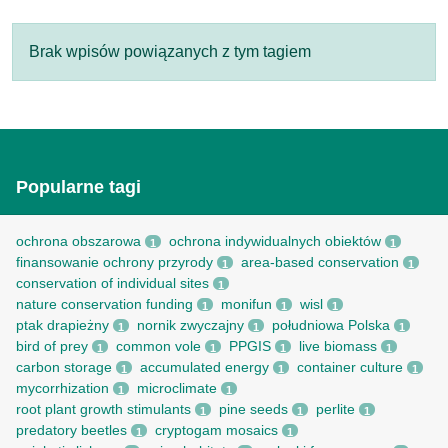
Brak wpisów powiązanych z tym tagiem
Popularne tagi
ochrona obszarowa
ochrona indywidualnych obiektów
1
1
finansowanie ochrony przyrody
area-based conservation
1
1
conservation of individual sites
1
nature conservation funding
monifun
wisl
1
1
1
ptak drapieżny
nornik zwyczajny
południowa Polska
1
1
1
bird of prey
common vole
PPGIS
live biomass
1
1
1
1
carbon storage
accumulated energy
container culture
1
1
1
mycorrhization
microclimate
1
1
root рlant growth stimulants
pine seeds
perlite
1
1
1
predatory beetles
cryptogam mosaics
1
1