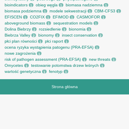
bioindicators
obieg węgla
biomasa nadziemna
1
1
1
biomasa podziemna
modele sekwestracji
CBM-CFS3
1
1
1
EFISCEN
CO2FIX
EFIMOD
CASMOFOR
1
1
1
1
aboveground biomass
sequestration models
1
1
Dolina Biebrzy
rozsiedlenie
bionomia
2
3
3
Biebrza Valley
bionomy
insect conservation
2
2
2
płci plan równości
płci raport
1
1
ocena ryzyka wystąpienia patogenu (PRA-EFSA)
1
nowe zagrożenia
1
risk of pathogen assessment (PRA-EFSA)
new threats
1
1
Omycetes
testowanie potomstwa drzew leśnych
1
1
wartość genetyczna
fenotyp
1
1
Strona główna